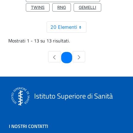
TWINS
RNG
GEMELLI
20 Elementi
Mostrati 1 - 13 su 13 risultati.
Pagina
1
Istituto Superiore di Sanità
I NOSTRI CONTATTI