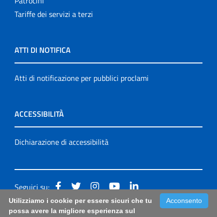
Patrocini
Tariffe dei servizi a terzi
ATTI DI NOTIFICA
Atti di notificazione per pubblici proclami
ACCESSIBILITÀ
Dichiarazione di accessibilità
Seguici su:
Utilizziamo i cookie per essere sicuri che tu
Acconsento
Accessibilità: form di segnalazione di prima istanza per
possa avere la migliore esperienza sul