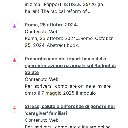
iniziata...Rapporti ISTISAN
25
/26 (in
Italian) The radical reform of...
Roma,
25
ottobre 2024.
Contenuto Web
Roma,
25
ottobre 2024....Rome, October
25
, 2024. Abstract book.
Presentazione del report finale della
sperimentazione nazionale sul Budget di
Salute
Contenuto Web
Per iscriversi, compilare online e inviare
entro il 7
maggio
2025 il modulo
Stress, salute e differenze di genere nei
'caregiver' familiari
Contenuto Web
Per iscriversi, compilare e inviare online