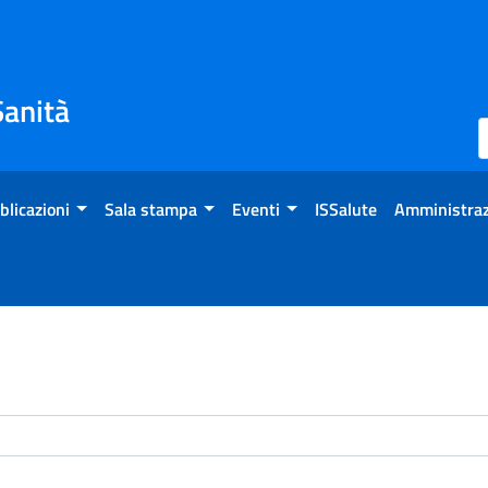
Sanità
blicazioni
Sala stampa
Eventi
ISSalute
Amministraz
enti