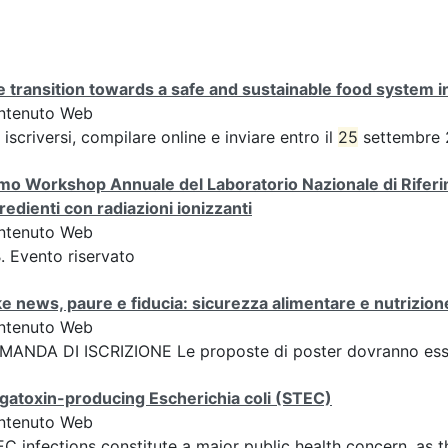
 transition towards a safe and sustainable food system i
ntenuto Web
 iscriversi, compilare online e inviare entro il
25
settembre 
mo Workshop Annuale del Laboratorio Nazionale di Riferime
redienti con radiazioni ionizzanti
ntenuto Web
. Evento riservato
e news, paure e fiducia: sicurezza alimentare e nutrizione
ntenuto Web
ANDA DI ISCRIZIONE Le proposte di poster dovranno esser
gatoxin-producing Escherichia coli (STEC)
ntenuto Web
C infections constitute a major public health concern, as t