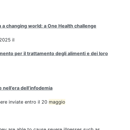
n a changing world: a One Health challenge
2025 il
nto per il trattamento degli alimenti e dei loro
 nell’era dell’infodemia
e inviate entro il 20
maggio
hey are able to cause severe illnesses such as