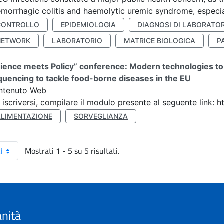
morrhagic colitis and haemolytic uremic syndrome, especia
CONTROLLO
EPIDEMIOLOGIA
DIAGNOSI DI LABORATO
NETWORK
LABORATORIO
MATRICE BIOLOGICA
P
ience meets Policy” conference: Modern technologies to
uencing to tackle food-borne diseases in the EU
ntenuto Web
 iscriversi, compilare il modulo presente al seguente link:
ALIMENTAZIONE
SORVEGLIANZA
Mostrati 1 - 5 su 5 risultati.
i
anità