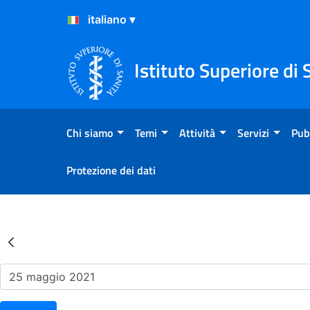
Salta al Contenuto
Salta al Footer
Istituto Superiore di 
Chi siamo
Temi
Attività
Servizi
Pub
Protezione dei dati
Risultati della Ricerca - Ev