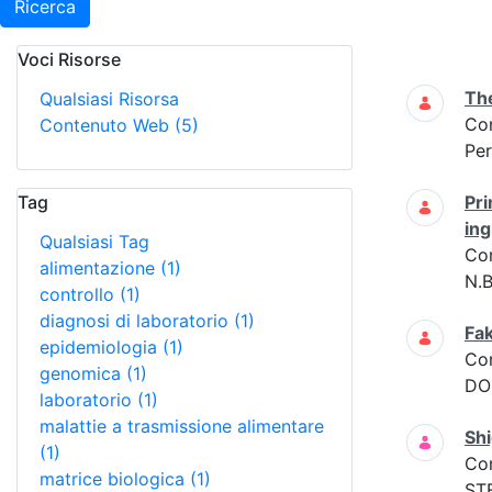
Ricerca
Voci Risorse
Ricerca
The
Qualsiasi Risorsa
Co
Contenuto Web
(5)
Per
Tag
Pri
ing
Qualsiasi Tag
Co
alimentazione
(1)
N.B
controllo
(1)
diagnosi di laboratorio
(1)
Fak
epidemiologia
(1)
Co
genomica
(1)
DOM
laboratorio
(1)
malattie a trasmissione alimentare
Shi
(1)
Co
matrice biologica
(1)
STE