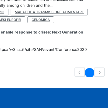
lly among children and the...
RIO
MALATTIE A TRASMISSIONE ALIMENTARE
AESI EUROPEI
GENOMICA
 enable response to crises: Next Generation
 https://w3.iss.it/site/SANVevent/Conference2020
Pagina
1