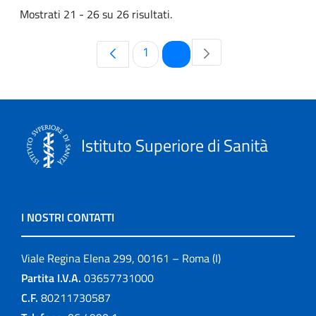
Mostrati 21 - 26 su 26 risultati.
Pagina
Pagina
1
2
Istituto Superiore di Sanità
I NOSTRI CONTATTI
Viale Regina Elena 299, 00161 – Roma (I)
Partita I.V.A.
03657731000
C.F.
80211730587