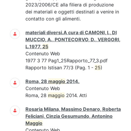
2023/2006/CE alla filiera di produzione
dei materiali e oggetti destinati a venire in
contatto con gli alimenti.
materiali diversi.A cura di CAMONI, I., DI
MUCCIO, A., PONTECORVO, D., VERGORI,
L.1977,
25
Contenuto Web
1977 3 77 Pag1_25Rapporto_77_3.pdf
Rapporto Istisan 77/3 (Pag. 1 -
25
)
Roma, 28
maggio
2014.
Contenuto Web
Roma, 28
maggio
2014. Atti
Rosaria Milana, Massimo Denaro, Roberta
Feliciani, Cinzia Gesumundo, Antonino
Maggio
Contenuto Web