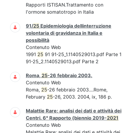
Rapporti ISTISAN.Trattamento con
l'ormone somatotropo in Italia
91/
25
Epidemiologia dellinterruzione
volontaria di gravidanza in Italia e
possibilità
Contenuto Web
1991
25
91 91-25_1.1140529013.pdf Parte 1
91-25_2.1140529013.pdf Parte 2
Roma,
25
-26 febbraio 2003.
Contenuto Web
Roma,
25
-26 febbraio 2003....Rome,
February
25
-26, 2003. 2004, ix, 186 p.
Malattie Rare: analisi dei dati e attività dei
Centri. 6° Rapporto (biennio 2019-
2021
Contenuto Web
Malattie Rare: analisi dei dati e attività dei