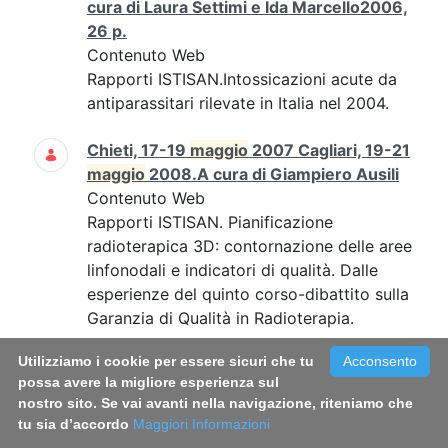
cura di Laura Settimi e Ida Marcello2006,
26 p.
Contenuto Web
Rapporti ISTISAN.Intossicazioni acute da
antiparassitari rilevate in Italia nel 2004.
Chieti, 17-19
maggio
2007 Cagliari, 19-21
maggio
2008.A cura di Giampiero Ausili
Contenuto Web
Rapporti ISTISAN. Pianificazione
radioterapica 3D: contornazione delle aree
linfonodali e indicatori di qualità. Dalle
esperienze del quinto corso-dibattito sulla
Garanzia di Qualità in Radioterapia.
Utilizziamo i cookie per essere sicuri che tu
Acconsento
Rapporto ISTISAN 21/14 - Italian Blood
possa avere la migliore esperienza sul
System 2020: activity data,
nostro sito. Se vai avanti nella navigazione, riteniamo che
haemovigilance and epidemiological
tu sia d’accordo
Maggiori Informazioni
surveillance. Liviana Catalano, Vanessa