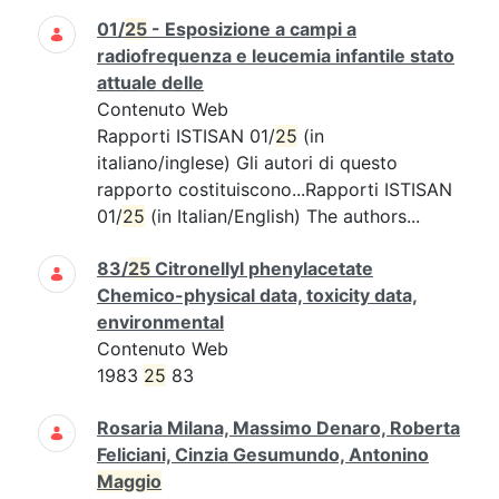
01/
25
- Esposizione a campi a
radiofrequenza e leucemia infantile stato
attuale delle
Contenuto Web
Rapporti ISTISAN 01/
25
(in
italiano/inglese) Gli autori di questo
rapporto costituiscono...Rapporti ISTISAN
01/
25
(in Italian/English) The authors...
83/
25
Citronellyl phenylacetate
Chemico-physical data, toxicity data,
environmental
Contenuto Web
1983
25
83
Rosaria Milana, Massimo Denaro, Roberta
Feliciani, Cinzia Gesumundo, Antonino
Maggio