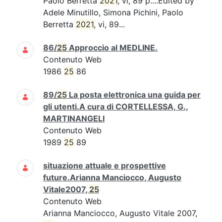
Paolo Berretta
2021
, vi, 89 p....Edited by
Adele Minutillo, Simona Pichini, Paolo
Berretta
2021
, vi, 89...
86/
25
Approccio al MEDLINE.
Contenuto Web
1986
25
86
89/
25
La posta elettronica una guida per
gli utenti.A cura di CORTELLESSA, G.,
MARTINANGELI
Contenuto Web
1989
25
89
situazione attuale e prospettive
future.Arianna Manciocco, Augusto
Vitale2007,
25
Contenuto Web
Arianna Manciocco, Augusto Vitale 2007,