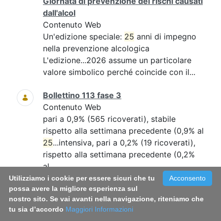
Giornata di prevenzione dei rischi causati
dall'alcol
Contenuto Web
Un'edizione speciale:
25
anni di impegno
nella prevenzione alcologica
L'edizione...2026 assume un particolare
valore simbolico perché coincide con il...
Bollettino 113 fase 3
Contenuto Web
pari a 0,9% (565 ricoverati), stabile
rispetto alla settimana precedente (0,9% al
25
...intensiva, pari a 0,2% (19 ricoverati),
rispetto alla settimana precedente (0,2%
al...
Utilizziamo i cookie per essere sicuri che tu
Acconsento
possa avere la migliore esperienza sul
WORLD NO-TOBACCO DAY 2026 -
nostro sito. Se vai avanti nella navigazione, riteniamo che
GIORNATA MONDIALE SENZA TABACCO
tu sia d’accordo
Maggiori Informazioni
2026