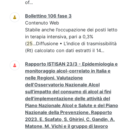
of...
Bollettino 106 fase 3
Contenuto Web
Stabile anche l’occupazione dei posti letto
in terapia intensiva, pari a 0,3%
(
25
...Diffusione • L’indice di trasmissibilità
(Rt) calcolato con dati estratti il 14...
Rapporto ISTISAN 23/3 - Epidemiologia e
monitoraggio alcol-correlato in Italia e
nelle Regioni. Valutazione
dell’Osservatorio Nazionale Alcol
sull’impatto del consumo di alcol ai fini
dell’implementazione delle attività del
Piano Nazionale Alcol e Salute e del Piano
Nazionale della Prevenzione. Rapporto
2023. E. Scafato, S. Ghirini, C. Gandin, A.
Matone, M. Vichi e il gruppo di lavoro