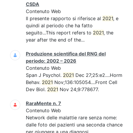
CSDA
Contenuto Web
Il presente rapporto si riferisce al
2021
, e
quindi al periodo che ha fatto
seguito...This report refers to
2021
, the
year after the end of the...
Produzione scientifica del RNG del
periodo: 2002 – 2026
Contenuto Web
Span J Psychol.
2021
Dec 27;25:e2....Horm
Behav.
2021
Nov;136:105054....Front Cell
Dev Biol.
2021
Nov 24;9:778677.
RaraMente n. 7
Contenuto Web
Network delle malattie rare senza nome:
dalle foto dei pazienti una seconda chance
per giungere a una diagnosi