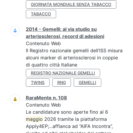
GIORNATA MONDIALE SENZA TABACCO
TABACCO
2014 - Gemelli: al via studio su
arteriosclerosi, record di adesioni
Contenuto Web
Il Registro nazionale gemelli dell’ISS misura
alcuni marker di arteriosclerosi in coppie
di quattro città Italiane
REGISTRO NAZIONALE GEMELLI
TWINS
RNG
GEMELLI
RaraMente n. 108
Contenuto Web
Le candidature sono aperte fino al 6
maggio
2026 tramite la piattaforma
Apply4EP;...affianca ad “AIFA Incontra”,