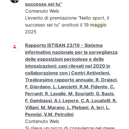
successo sei tu”
Contenuto Web
L’evento di premiazione “Nello sport, il
successo sei tu” svoltosi il 19
maggio
2025
Rapporto ISTISAN 23/19 - Sistema
informativo nazionale per la sorveglianza
delle esposizioni pericolose e delle
intossicazioni: casi rilevati nel 2020 in
collaborazione con i Centri Antiveleni.
Tredicesimo rapporto annuale. R. Draisci,
F. Giordano, L. Lanciotti, R.M. Fidente, C.
Ferranti, R. Lavalle, M. Scuriatti, G. Bacis,
F. Gambassi, A.I. Lepore, C.A. Locatelli, R.
Villani, M. Marano, L. Plebani, A. Ieri, L.
Pennisi, V.M. Petrolini
Contenuto Web
Si rileva un picco di consulenze nel mese