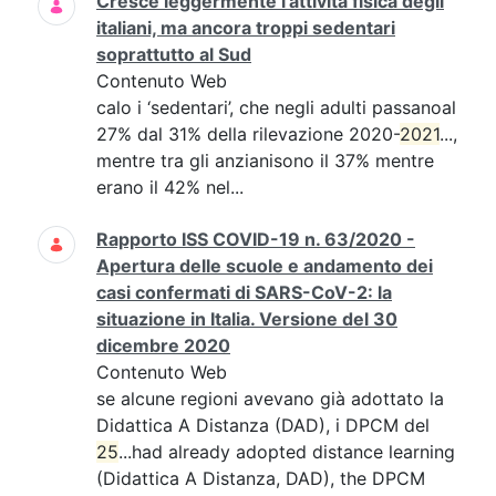
Cresce leggermente l’attività fisica degli
italiani, ma ancora troppi sedentari
soprattutto al Sud
Contenuto Web
calo i ‘sedentari’, che negli adulti passanoal
27% dal 31% della rilevazione 2020-
2021
...,
mentre tra gli anzianisono il 37% mentre
erano il 42% nel...
Rapporto ISS COVID-19 n. 63/2020 -
Apertura delle scuole e andamento dei
casi confermati di SARS-CoV-2: la
situazione in Italia. Versione del 30
dicembre 2020
Contenuto Web
se alcune regioni avevano già adottato la
Didattica A Distanza (DAD), i DPCM del
25
...had already adopted distance learning
(Didattica A Distanza, DAD), the DPCM