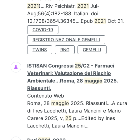
2021
)....Riv Psichiatr.
2021
Jul-
Aug;56(4):182-188. Italian. doi:
10.1708/3654.36345....Epub
2021
Oct 31.
COVID-19
REGISTRO NAZIONALE GEMELLI
TWINS
RNG
GEMELLI
ISTISAN Congressi
25
/C2 - Farmaci
Veterinari: Valutazione del Rischio
Ambientale...Roma, 28
maggio
2025.
Riassunti.
Contenuto Web
Roma, 28
maggio
2025. Riassunti....A cura
di Ines Lacchetti, Laura Mancini e Mario
Carere 2025, v,
25
p....Edited by Ines
Lacchetti, Laura Mancini...