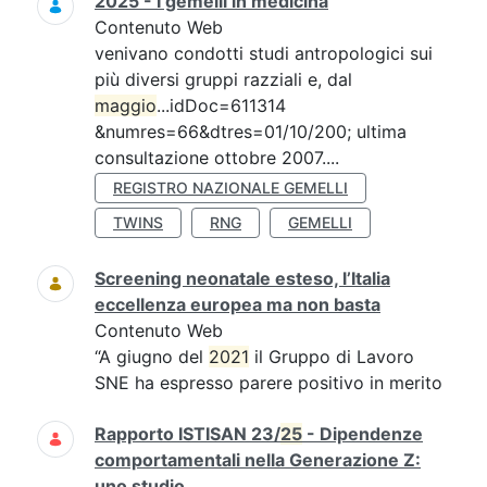
2025 - I gemelli in medicina
Contenuto Web
venivano condotti studi antropologici sui
più diversi gruppi razziali e, dal
maggio
...idDoc=611314
&numres=66&dtres=01/10/200; ultima
consultazione ottobre 2007....
REGISTRO NAZIONALE GEMELLI
TWINS
RNG
GEMELLI
Screening neonatale esteso, l’Italia
eccellenza europea ma non basta
Contenuto Web
“A giugno del
2021
il Gruppo di Lavoro
SNE ha espresso parere positivo in merito
Rapporto ISTISAN 23/
25
- Dipendenze
comportamentali nella Generazione Z:
uno studio