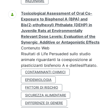
INQUINAME
Toxicological Assessment of Oral Co-
Exposure to Bisphenol A (BPA) and
Bis(2-ethylhexyl) Phthalate (DEHP) in
Juvenile Rats at Environmentally
Relevant Dose Levels: Evaluation of the
Synergic, Additive or Antagonistic Effects
Contenuto Web
Risultati di Life Persuaded sullo studio
animale riguardanti la coesposizione ai
plasticizanti bisfenolo A e dietilesilftalato.
CONTAMINANTI CHIMICI
EPIDEMIOLOGIA
FATTORI DI RISCHIO
SICUREZZA ALIMENTARE
DIFFERENZE DI GENERE