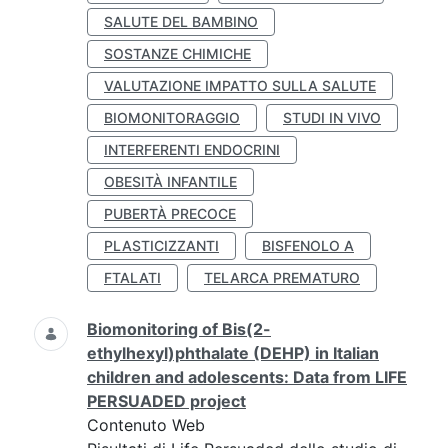
SALUTE DEL BAMBINO
SOSTANZE CHIMICHE
VALUTAZIONE IMPATTO SULLA SALUTE
BIOMONITORAGGIO
STUDI IN VIVO
INTERFERENTI ENDOCRINI
OBESITÀ INFANTILE
PUBERTÀ PRECOCE
PLASTICIZZANTI
BISFENOLO A
FTALATI
TELARCA PREMATURO
Biomonitoring of Bis(2-
ethylhexyl)phthalate (DEHP) in Italian
children and adolescents: Data from LIFE
PERSUADED project
Contenuto Web