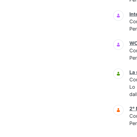
Int
Co
Per
WO
Co
Per
La 
Co
Lo
dal
2° 
Co
Per