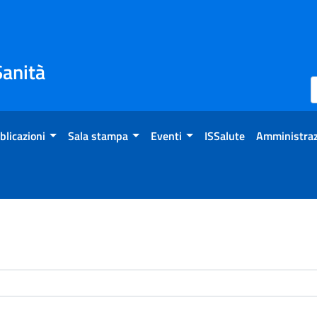
Sanità
blicazioni
Sala stampa
Eventi
ISSalute
Amministraz
enti