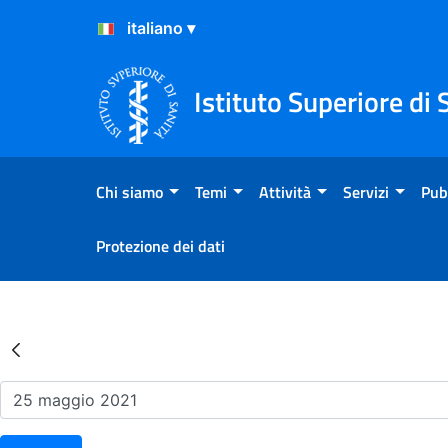
Salta al Contenuto
Salta al Footer
Istituto Superiore di 
Chi siamo
Temi
Attività
Servizi
Pub
Protezione dei dati
Risultati della Ricerca - Ev