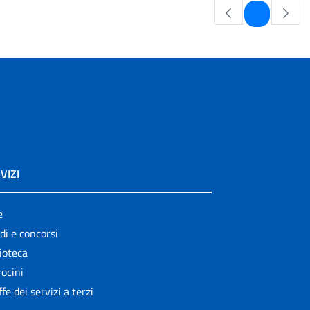
Pagina
1
VIZI
e
di e concorsi
ioteca
ocini
ffe dei servizi a terzi