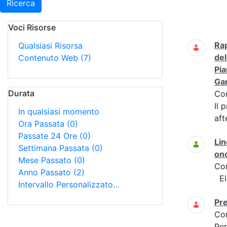
Ricerca
Voci Risorse
Ricerca
Rap
Qualsiasi Risorsa
del
Contenuto Web
(7)
Pia
Gan
Durata
Co
Il 
In qualsiasi momento
aft
Ora Passata
(0)
Passate 24 Ore
(0)
Lin
Settimana Passata
(0)
on
Mese Passato
(0)
Co
Anno Passato
(2)
Ele
Intervallo Personalizzato…
Pre
Co
Per