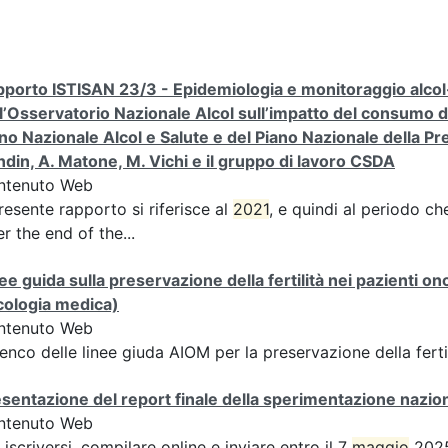
porto ISTISAN 23/3 - Epidemiologia e monitoraggio alcol-co
l’Osservatorio Nazionale Alcol sull’impatto del consumo di a
no Nazionale Alcol e Salute e del Piano Nazionale della Pre
din, A. Matone, M. Vichi e il gruppo di lavoro CSDA
ntenuto Web
presente rapporto si riferisce al
2021
, e quindi al periodo ch
er the end of the...
ee guida sulla preservazione della fertilità nei pazienti o
cologia medica)
ntenuto Web
nco delle linee giuda AIOM per la preservazione della ferti
sentazione del report finale della sperimentazione nazion
ntenuto Web
 iscriversi, compilare online e inviare entro il 7
maggio
2025