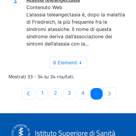
Atassia teleangectasia
Contenuto Web
L’atassia teleangectasia è, dopo la malattia
di Friedreich, la più frequente fra le
sindromi atassiche. Il nome di questa
sindrome deriva dall’associazione dei
sintomi dell’atassia con la...
8 Elementi
Mostrati 33 - 34 su 34 risultati.
Pagina
Pagina
Pagina
Pagina
Pagina
1
2
3
4
5
Istituto Superiore di Sanità