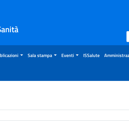
Sanità
blicazioni
Sala stampa
Eventi
ISSalute
Amministraz
enti