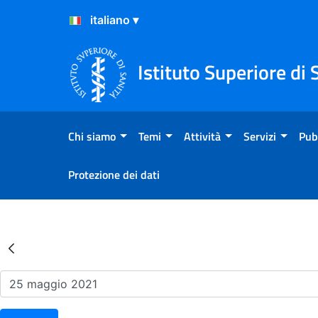
Salta al Contenuto
Salta al Footer
Istituto Superiore di 
Chi siamo
Temi
Attività
Servizi
Pub
Protezione dei dati
Risultati della Ricerca - Ev