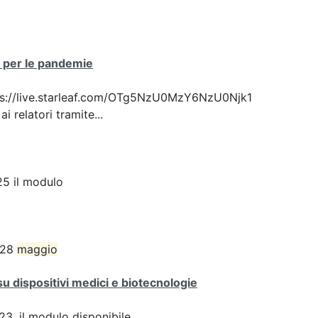
ca per le pandemie
 https://live.starleaf.com/OTg5NzU0MzY6NzU0Njk1
 relatori tramite...
5 il modulo
l 28
maggio
su dispositivi medici e biotecnologie
3, il modulo disponibile