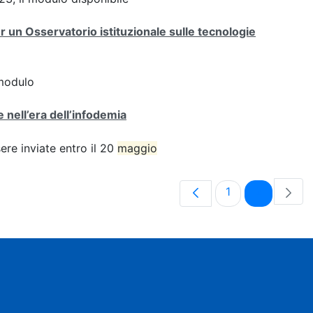
er un Osservatorio istituzionale sulle tecnologie
modulo
 nell’era dell’infodemia
e inviate entro il 20
maggio
Pagina
Pagina
1
2