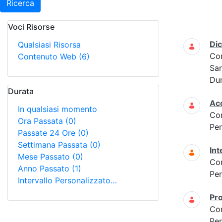
Ricerca
Voci Risorse
Ricerca
Di
Qualsiasi Risorsa
Co
Contenuto Web
(6)
Sar
Dur
Durata
Acc
In qualsiasi momento
Co
Ora Passata
(0)
Per
Passate 24 Ore
(0)
Settimana Passata
(0)
Int
Mese Passato
(0)
Co
Anno Passato
(1)
Per
Intervallo Personalizzato…
Pro
Co
Per