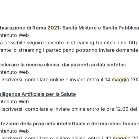
chiarazione di Roma
2021
: Sanità Militare e Sanità Pubbli
ntenuto Web
à possibile seguire l'evento in streaming tramite il link:
ante lo streaming i partecipanti potranno inviare domande ai
elerare la ricerca clinica: dai pazienti ai dati sintetici
ntenuto Web
 iscriversi, compilare online e inviare entro il 14
maggio
202
elligenza Artificiale per la Salute
ntenuto Web
 iscriversi, compilare e inviare online entro le ore 12.00 de
tezione della proprietà intellettuale e del marchio: focus 
ntenuto Web
 iscriversi, compilare e inviare online, entro il 12
maggio
202