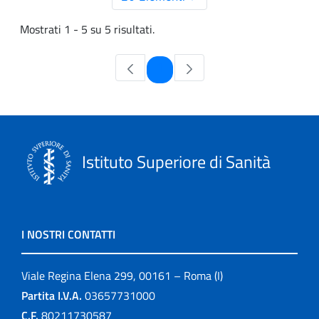
Mostrati 1 - 5 su 5 risultati.
Pagina
1
Istituto Superiore di Sanità
I NOSTRI CONTATTI
Viale Regina Elena 299, 00161 – Roma (I)
Partita I.V.A.
03657731000
C.F.
80211730587