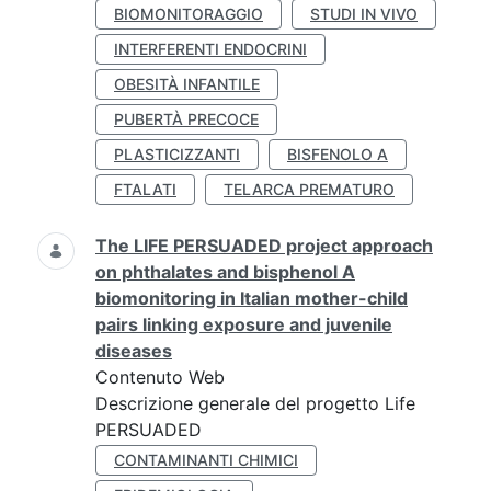
BIOMONITORAGGIO
STUDI IN VIVO
INTERFERENTI ENDOCRINI
OBESITÀ INFANTILE
PUBERTÀ PRECOCE
PLASTICIZZANTI
BISFENOLO A
FTALATI
TELARCA PREMATURO
The LIFE PERSUADED project approach
on phthalates and bisphenol A
biomonitoring in Italian mother-child
pairs linking exposure and juvenile
diseases
Contenuto Web
Descrizione generale del progetto Life
PERSUADED
CONTAMINANTI CHIMICI