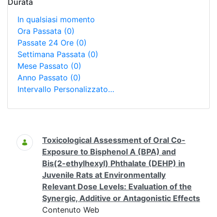
Durata
In qualsiasi momento
Ora Passata
(0)
Passate 24 Ore
(0)
Settimana Passata
(0)
Mese Passato
(0)
Anno Passato
(0)
Intervallo Personalizzato…
Ricerca
Toxicological Assessment of Oral Co-
Exposure to Bisphenol A (BPA) and
Bis(2-ethylhexyl) Phthalate (DEHP) in
Juvenile Rats at Environmentally
Relevant Dose Levels: Evaluation of the
Synergic, Additive or Antagonistic Effects
Contenuto Web