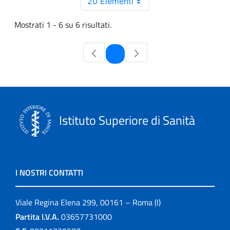
20 Elementi
Mostrati 1 - 6 su 6 risultati.
Pagina
1
Istituto Superiore di Sanità
I NOSTRI CONTATTI
Viale Regina Elena 299, 00161 – Roma (I)
Partita I.V.A.
03657731000