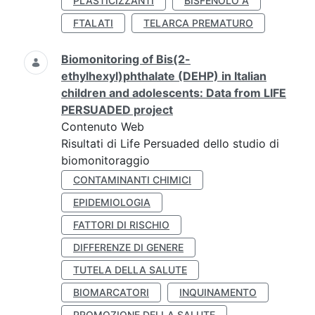
PLASTICIZZANTI
BISFENOLO A
FTALATI
TELARCA PREMATURO
Biomonitoring of Bis(2-
ethylhexyl)phthalate (DEHP) in Italian
children and adolescents: Data from LIFE
PERSUADED project
Contenuto Web
Risultati di Life Persuaded dello studio di
biomonitoraggio
CONTAMINANTI CHIMICI
EPIDEMIOLOGIA
FATTORI DI RISCHIO
DIFFERENZE DI GENERE
TUTELA DELLA SALUTE
BIOMARCATORI
INQUINAMENTO
PROMOZIONE DELLA SALUTE