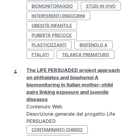
BIOMONITORAGGIO
STUDI IN VIVO
INTERFERENTI ENDOCRINI
OBESITÀ INFANTILE
PUBERTÀ PRECOCE
PLASTICIZZANTI
BISFENOLO A
FTALATI
TELARCA PREMATURO
The LIFE PERSUADED project approach
on phthalates and bisphenol A
biomonitoring in Italian mother-child
pairs linking exposure and juvenile
diseases
Contenuto Web
Descrizione generale del progetto Life
PERSUADED
CONTAMINANTI CHIMICI