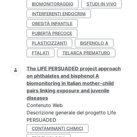
BIOMONITORAGGIO
STUDI IN VIVO
INTERFERENTI ENDOCRINI
OBESITÀ INFANTILE
PUBERTÀ PRECOCE
PLASTICIZZANTI
BISFENOLO A
FTALATI
TELARCA PREMATURO
The LIFE PERSUADED project approach
on phthalates and bisphenol A
biomonitoring in Italian mother-child
pairs linking exposure and juvenile
diseases
Contenuto Web
Descrizione generale del progetto Life
PERSUADED
CONTAMINANTI CHIMICI