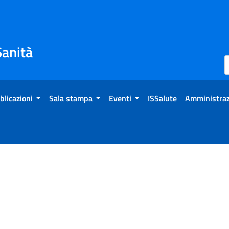
Sanità
blicazioni
Sala stampa
Eventi
ISSalute
Amministraz
enti