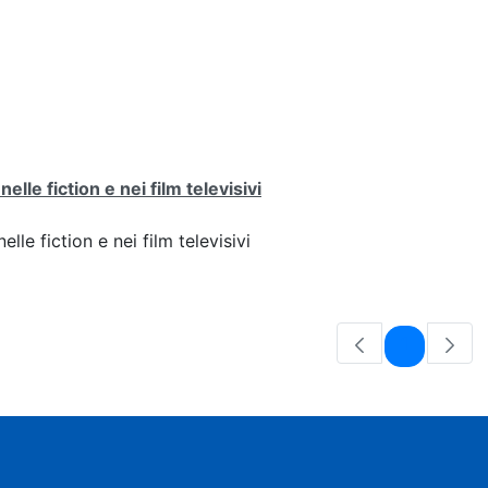
lle fiction e nei film televisivi
lle fiction e nei film televisivi
Pagina
1