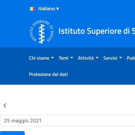
Salta al Contenuto
Salta al Footer
Istituto Superiore di 
Chi siamo
Temi
Attività
Servizi
Pub
Protezione dei dati
Risultati della Ricerca - Ev