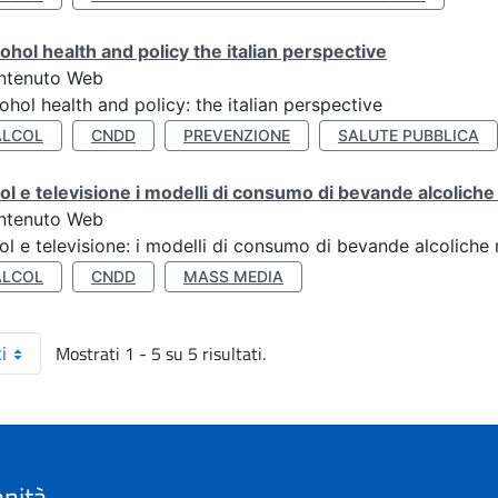
ohol health and policy the italian perspective
ntenuto Web
ohol health and policy: the italian perspective
ALCOL
CNDD
PREVENZIONE
SALUTE PUBBLICA
ol e televisione i modelli di consumo di bevande alcoliche ne
ntenuto Web
ol e televisione: i modelli di consumo di bevande alcoliche ne
ALCOL
CNDD
MASS MEDIA
Mostrati 1 - 5 su 5 risultati.
i
anità