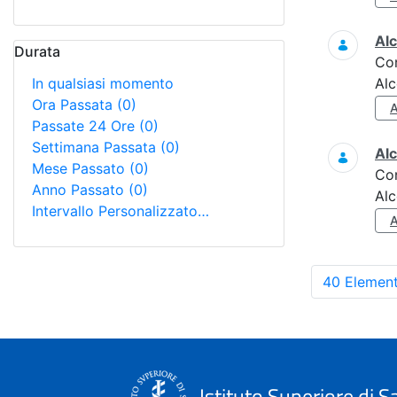
Alc
Durata
Co
In qualsiasi momento
Alc
Ora Passata
(0)
Passate 24 Ore
(0)
Settimana Passata
(0)
Alc
Mese Passato
(0)
Co
Anno Passato
(0)
Alc
Intervallo Personalizzato…
40 Element
Istituto Superiore di S