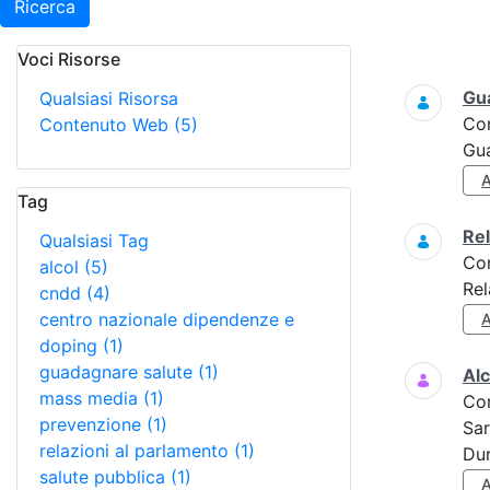
Ricerca
Voci Risorse
Ricerca
Gua
Qualsiasi Risorsa
Co
Contenuto Web
(5)
Gua
Tag
Re
Qualsiasi Tag
Co
alcol
(5)
Rel
cndd
(4)
centro nazionale dipendenze e
doping
(1)
guadagnare salute
(1)
Alc
mass media
(1)
Co
prevenzione
(1)
Sar
relazioni al parlamento
(1)
Dur
salute pubblica
(1)