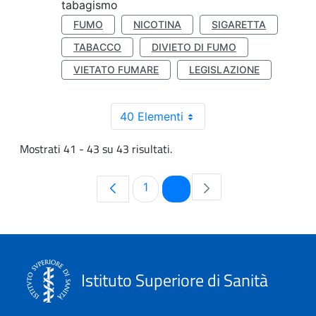
tabagismo
FUMO
NICOTINA
SIGARETTA
TABACCO
DIVIETO DI FUMO
VIETATO FUMARE
LEGISLAZIONE
40 Elementi
Mostrati 41 - 43 su 43 risultati.
Pagina
Pagina
1
2
Istituto Superiore di Sanità