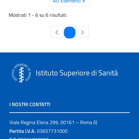
40 Elementi
Mostrati 1 - 6 su 6 risultati.
Pagina
1
Istituto Superiore di Sanità
I NOSTRI CONTATTI
Viale Regina Elena 299, 00161 – Roma (I)
Partita I.V.A.
03657731000