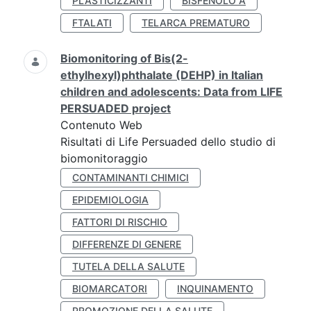
PLASTICIZZANTI
BISFENOLO A
FTALATI
TELARCA PREMATURO
Biomonitoring of Bis(2-
ethylhexyl)phthalate (DEHP) in Italian
children and adolescents: Data from LIFE
PERSUADED project
Contenuto Web
Risultati di Life Persuaded dello studio di
biomonitoraggio
CONTAMINANTI CHIMICI
EPIDEMIOLOGIA
FATTORI DI RISCHIO
DIFFERENZE DI GENERE
TUTELA DELLA SALUTE
BIOMARCATORI
INQUINAMENTO
PROMOZIONE DELLA SALUTE