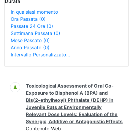
Durata
In qualsiasi momento
Ora Passata
(0)
Passate 24 Ore
(0)
Settimana Passata
(0)
Mese Passato
(0)
Anno Passato
(0)
Intervallo Personalizzato…
Ricerca
Toxicological Assessment of Oral Co-
Exposure to Bisphenol A (BPA) and
Bis(2-ethylhexyl) Phthalate (DEHP) in
Juvenile Rats at Environmentally
Relevant Dose Levels: Evaluation of the
Synergic, Additive or Antagonistic Effects
Contenuto Web