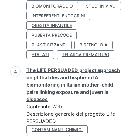
BIOMONITORAGGIO
STUDI IN VIVO
INTERFERENTI ENDOCRINI
OBESITÀ INFANTILE
PUBERTÀ PRECOCE
PLASTICIZZANTI
BISFENOLO A
FTALATI
TELARCA PREMATURO
The LIFE PERSUADED project approach
on phthalates and bisphenol A
biomonitoring in Italian mother-child
pairs linking exposure and juvenile
diseases
Contenuto Web
Descrizione generale del progetto Life
PERSUADED
CONTAMINANTI CHIMICI