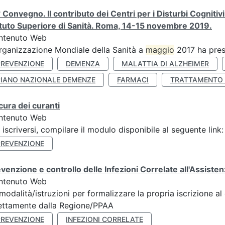
 Convegno. Il contributo dei Centri per i Disturbi Cognitiv
ituto Superiore di Sanità. Roma, 14-15 novembre 2019.
ntenuto Web
rganizzazione Mondiale della Sanità a
maggio
2017 ha pres
PREVENZIONE
DEMENZA
MALATTIA DI ALZHEIMER
PIANO NAZIONALE DEMENZE
FARMACI
TRATTAMENTO
cura dei curanti
ntenuto Web
 iscriversi, compilare il modulo disponibile al seguente li
PREVENZIONE
venzione e controllo delle Infezioni Correlate all'Assist
ntenuto Web
modalità/istruzioni per formalizzare la propria iscrizione al
ettamente dalla Regione/PPAA
PREVENZIONE
INFEZIONI CORRELATE