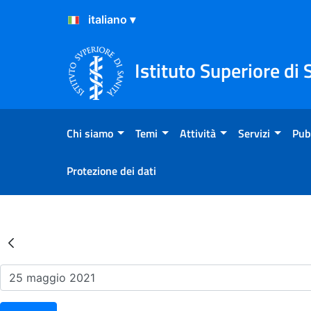
Salta al Contenuto
Salta al Footer
Istituto Superiore di 
Chi siamo
Temi
Attività
Servizi
Pub
Protezione dei dati
Risultati della Ricerca - Ev