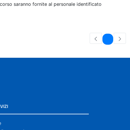
 corso saranno fornite al personale identificato
Pagina
1
VIZI
e