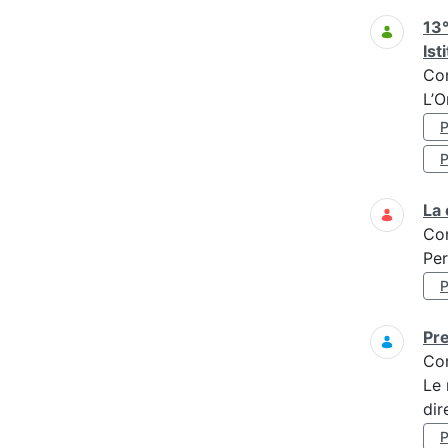
13°
Ist
Co
L’O
La 
Co
Per
Pre
Co
Le 
dir