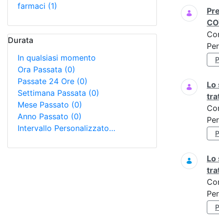
farmaci
(1)
Pre
CO
Co
Durata
Per
In qualsiasi momento
Ora Passata
(0)
Passate 24 Ore
(0)
Lo 
Settimana Passata
(0)
tr
Mese Passato
(0)
Co
Anno Passato
(0)
Per
Intervallo Personalizzato…
Lo 
tr
Co
Per