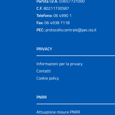
Partita I.V.A.
03657731000
C.F.
80211730587
Telefono:
06 4990 1
Fax:
06 4938 7118
PEC:
protocollo.centrale@pec.iss.it
PRIVACY
Informazioni per la privacy
Contatti
Cookie policy
PNRR
Attuazione misure PNRR