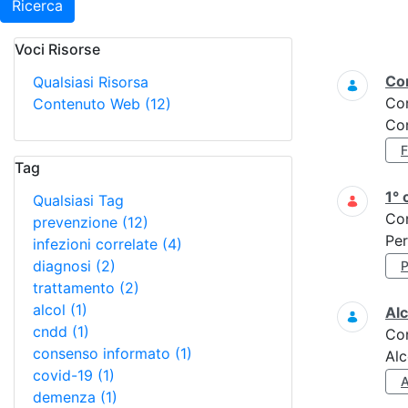
Ricerca
Voci Risorse
Ricerca
Con
Qualsiasi Risorsa
Co
Contenuto Web
(12)
Con
Tag
1° 
Qualsiasi Tag
Co
prevenzione
(12)
Per
infezioni correlate
(4)
diagnosi
(2)
trattamento
(2)
alcol
(1)
Alc
cndd
(1)
Co
consenso informato
(1)
Alc
covid-19
(1)
demenza
(1)