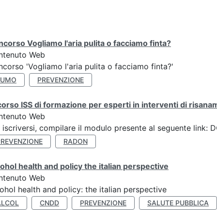
corso Vogliamo l'aria pulita o facciamo finta?
ntenuto Web
corso 'Vogliamo l'aria pulita o facciamo finta?'
FUMO
PREVENZIONE
corso ISS di formazione per esperti in interventi di risan
ntenuto Web
 iscriversi, compilare il modulo presente al seguente lin
PREVENZIONE
RADON
ohol health and policy the italian perspective
ntenuto Web
ohol health and policy: the italian perspective
ALCOL
CNDD
PREVENZIONE
SALUTE PUBBLICA