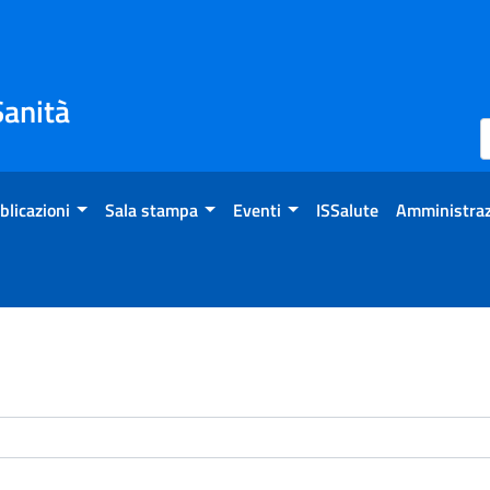
Sanità
blicazioni
Sala stampa
Eventi
ISSalute
Amministraz
enti