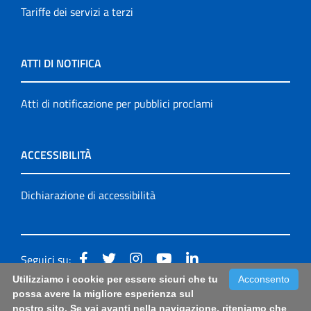
Tariffe dei servizi a terzi
ATTI DI NOTIFICA
Atti di notificazione per pubblici proclami
ACCESSIBILITÀ
Dichiarazione di accessibilità
Seguici su:
Utilizziamo i cookie per essere sicuri che tu
Acconsento
Accessibilità: form di segnalazione di prima istanza per
possa avere la migliore esperienza sul
nostro sito. Se vai avanti nella navigazione, riteniamo che