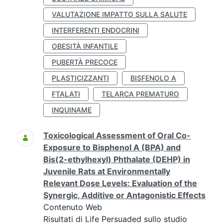
VALUTAZIONE IMPATTO SULLA SALUTE
INTERFERENTI ENDOCRINI
OBESITÀ INFANTILE
PUBERTÀ PRECOCE
PLASTICIZZANTI
BISFENOLO A
FTALATI
TELARCA PREMATURO
INQUINAME
Toxicological Assessment of Oral Co-
Exposure to Bisphenol A (BPA) and
Bis(2-ethylhexyl) Phthalate (DEHP) in
Juvenile Rats at Environmentally
Relevant Dose Levels: Evaluation of the
Synergic, Additive or Antagonistic Effects
Contenuto Web
Risultati di Life Persuaded sullo studio