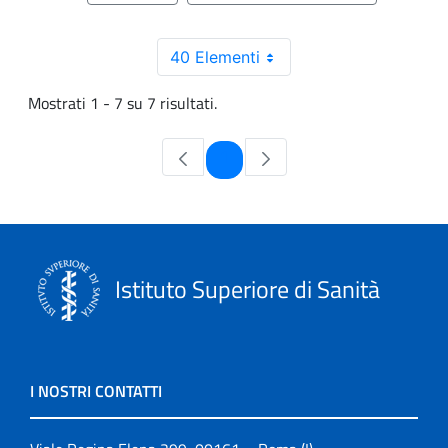
40 Elementi
Mostrati 1 - 7 su 7 risultati.
Pagina
1
Istituto Superiore di Sanità
I NOSTRI CONTATTI