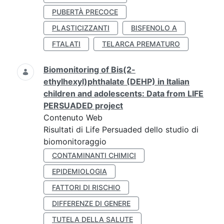
PUBERTÀ PRECOCE
PLASTICIZZANTI
BISFENOLO A
FTALATI
TELARCA PREMATURO
Biomonitoring of Bis(2-
ethylhexyl)phthalate (DEHP) in Italian
children and adolescents: Data from LIFE
PERSUADED project
Contenuto Web
Risultati di Life Persuaded dello studio di
biomonitoraggio
CONTAMINANTI CHIMICI
EPIDEMIOLOGIA
FATTORI DI RISCHIO
DIFFERENZE DI GENERE
TUTELA DELLA SALUTE