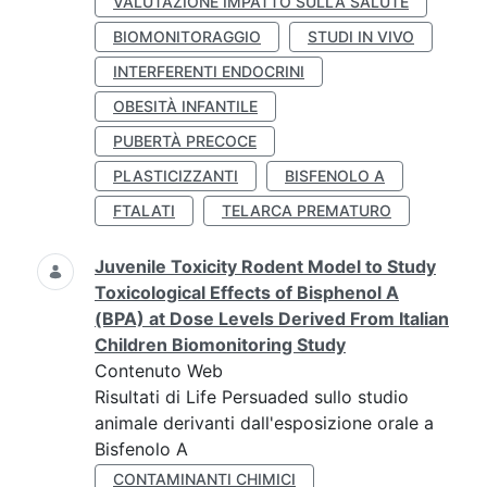
VALUTAZIONE IMPATTO SULLA SALUTE
BIOMONITORAGGIO
STUDI IN VIVO
INTERFERENTI ENDOCRINI
OBESITÀ INFANTILE
PUBERTÀ PRECOCE
PLASTICIZZANTI
BISFENOLO A
FTALATI
TELARCA PREMATURO
Juvenile Toxicity Rodent Model to Study
Toxicological Effects of Bisphenol A
(BPA) at Dose Levels Derived From Italian
Children Biomonitoring Study
Contenuto Web
Risultati di Life Persuaded sullo studio
animale derivanti dall'esposizione orale a
Bisfenolo A
CONTAMINANTI CHIMICI