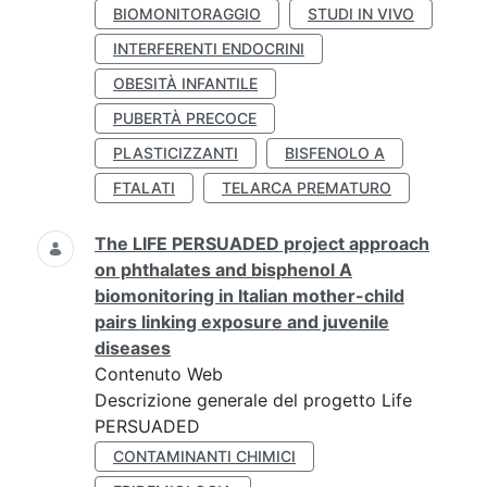
BIOMONITORAGGIO
STUDI IN VIVO
INTERFERENTI ENDOCRINI
OBESITÀ INFANTILE
PUBERTÀ PRECOCE
PLASTICIZZANTI
BISFENOLO A
FTALATI
TELARCA PREMATURO
The LIFE PERSUADED project approach
on phthalates and bisphenol A
biomonitoring in Italian mother-child
pairs linking exposure and juvenile
diseases
Contenuto Web
Descrizione generale del progetto Life
PERSUADED
CONTAMINANTI CHIMICI