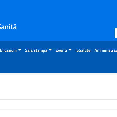
Sanità
blicazioni
Sala stampa
Eventi
ISSalute
Amministraz
enti