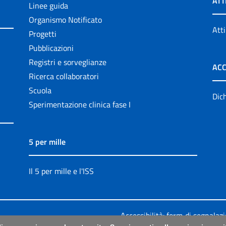
ATT
Linee guida
Organismo Notificato
Atti
Progetti
Pubblicazioni
Registri e sorveglianze
ACC
Ricerca collaboratori
Scuola
Dich
Sperimentazione clinica fase I
5 per mille
Il 5 per mille e l'ISS
Accessibilità: form di segnalaz