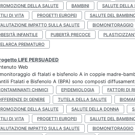
PROMOZIONE DELLA SALUTE
BAMBINI
SALUTE DELLA
TILI DI VITA
PROGETTI EUROPEI
SALUTE DEL BAMBIN
VALUTAZIONE IMPATTO SULLA SALUTE
BIOMONITORAGGIO
BESITÀ INFANTILE
PUBERTÀ PRECOCE
PLASTICIZZAN
TELARCA PREMATURO
 progetto LIFE PERSUADED
ntenuto Web
monitoraggio di ftalati e bisfenolo A in coppie madre-bamb
antili Ftalati e Bisfenolo A (BPA) sono composti diffusamente 
CONTAMINANTI CHIMICI
EPIDEMIOLOGIA
FATTORI DI R
IFFERENZE DI GENERE
TUTELA DELLA SALUTE
BIOMA
PROMOZIONE DELLA SALUTE
SALUTE DELLA DONNA
S
TILI DI VITA
PROGETTI EUROPEI
SALUTE DEL BAMBIN
VALUTAZIONE IMPATTO SULLA SALUTE
BIOMONITORAGGIO