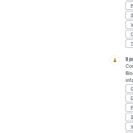
S
O
Il
Co
Bio
inf
D
S