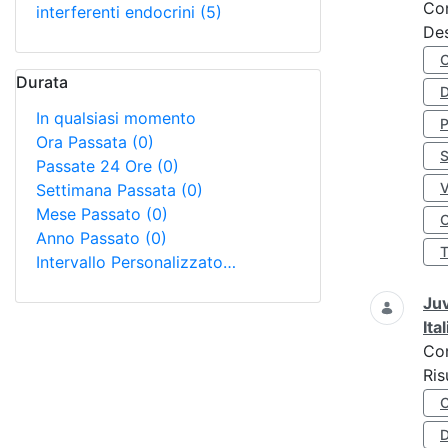
Co
interferenti endocrini
(5)
Des
Durata
D
In qualsiasi momento
Ora Passata
(0)
S
Passate 24 Ore
(0)
Settimana Passata
(0)
Mese Passato
(0)
O
Anno Passato
(0)
Intervallo Personalizzato…
Juv
Ita
Co
Ris
D