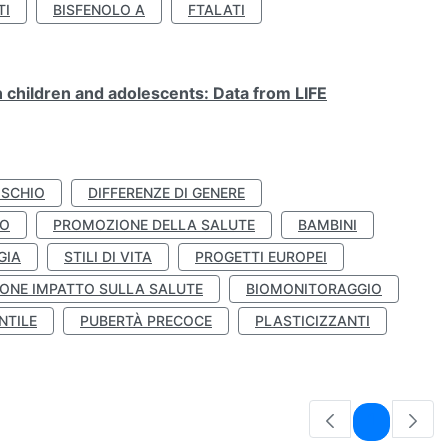
TI
BISFENOLO A
FTALATI
n children and adolescents: Data from LIFE
ISCHIO
DIFFERENZE DI GENERE
TO
PROMOZIONE DELLA SALUTE
BAMBINI
GIA
STILI DI VITA
PROGETTI EUROPEI
ONE IMPATTO SULLA SALUTE
BIOMONITORAGGIO
NTILE
PUBERTÀ PRECOCE
PLASTICIZZANTI
Pagina
1