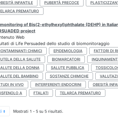
BESITÀ INFANTILE
PUBERTÀ PRECOCE
PLASTICIZZAN
TELARCA PREMATURO
monitoring of Bis(2-ethylhexyl)phthalate (DEHP) in Italia
RSUADED project
ntenuto Web
ultati di Life Persuaded dello studio di biomonitoraggio
CONTAMINANTI CHIMICI
EPIDEMIOLOGIA
FATTORI DI R
TUTELA DELLA SALUTE
BIOMARCATORI
INQUINAMEN
SALUTE DELLA DONNA
SALUTE PUBBLICA
TOSSICOLO
SALUTE DEL BAMBINO
SOSTANZE CHIMICHE
VALUTAZI
TUDI IN VIVO
INTERFERENTI ENDOCRINI
OBESITÀ INFA
BISFENOLO A
FTALATI
TELARCA PREMATURO
Mostrati 1 - 5 su 5 risultati.
i