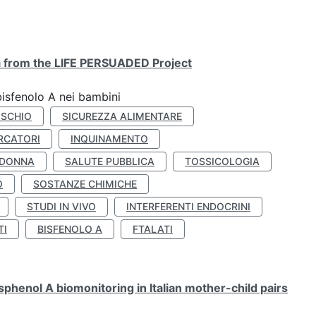
ta from the LIFE PERSUADED Project
bisfenolo A nei bambini
ISCHIO
SICUREZZA ALIMENTARE
RCATORI
INQUINAMENTO
 DONNA
SALUTE PUBBLICA
TOSSICOLOGIA
O
SOSTANZE CHIMICHE
STUDI IN VIVO
INTERFERENTI ENDOCRINI
TI
BISFENOLO A
FTALATI
henol A biomonitoring in Italian mother-child pairs