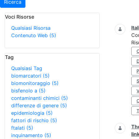
Ricerca
Voci Risorse
Ricerca
Ita
Qualsiasi Risorsa
Co
Contenuto Web
(5)
Ris
Tag
D
Qualsiasi Tag
biomarcatori
(5)
S
biomonitoraggio
(5)
bisfenolo a
(5)
contaminanti chimici
(5)
O
differenze di genere
(5)
epidemiologia
(5)
fattori di rischio
(5)
The
ftalati
(5)
lin
inquinamento
(5)