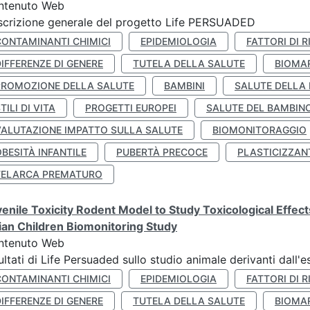
ntenuto Web
crizione generale del progetto Life PERSUADED
CONTAMINANTI CHIMICI
EPIDEMIOLOGIA
FATTORI DI R
IFFERENZE DI GENERE
TUTELA DELLA SALUTE
BIOMA
PROMOZIONE DELLA SALUTE
BAMBINI
SALUTE DELLA
TILI DI VITA
PROGETTI EUROPEI
SALUTE DEL BAMBIN
VALUTAZIONE IMPATTO SULLA SALUTE
BIOMONITORAGGIO
BESITÀ INFANTILE
PUBERTÀ PRECOCE
PLASTICIZZAN
TELARCA PREMATURO
enile Toxicity Rodent Model to Study Toxicological Effec
lian Children Biomonitoring Study
ntenuto Web
ultati di Life Persuaded sullo studio animale derivanti dall'
CONTAMINANTI CHIMICI
EPIDEMIOLOGIA
FATTORI DI R
IFFERENZE DI GENERE
TUTELA DELLA SALUTE
BIOMA