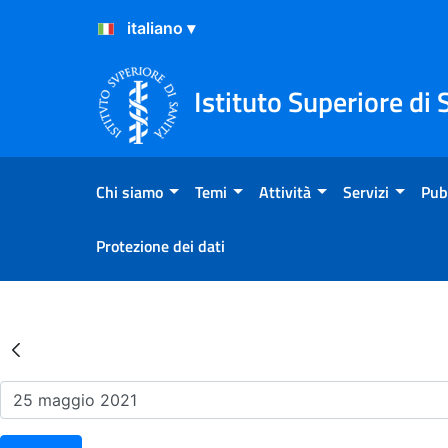
Salta al Contenuto
Salta al Footer
Istituto Superiore di 
Chi siamo
Temi
Attività
Servizi
Pub
Protezione dei dati
Risultati della Ricerca - Ev