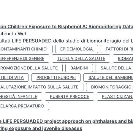
lian Children Exposure to Bisphenol A: Biomonitoring Da
ntenuto Web
ultati LIFE PERSUADED dello studio di biomonitoragio del 
CONTAMINANTI CHIMICI
EPIDEMIOLOGIA
FATTORI DI R
IFFERENZE DI GENERE
TUTELA DELLA SALUTE
BIOMA
PROMOZIONE DELLA SALUTE
BAMBINI
SALUTE DELLA
TILI DI VITA
PROGETTI EUROPEI
SALUTE DEL BAMBIN
VALUTAZIONE IMPATTO SULLA SALUTE
BIOMONITORAGGIO
BESITÀ INFANTILE
PUBERTÀ PRECOCE
PLASTICIZZAN
TELARCA PREMATURO
 LIFE PERSUADED project approach on phthalates and bisp
king exposure and juvenile diseases