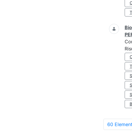
O
Bio
PE
Co
Ris
S
60 Element