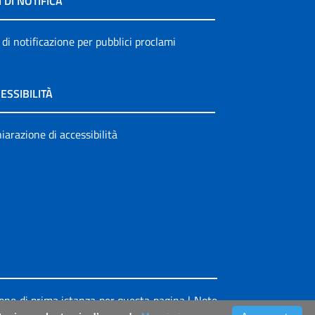
I DI NOTIFICA
 di notificazione per pubblici proclami
ESSIBILITÀ
iarazione di accessibilità
ione di prima istanza per questa pagina
|
Note