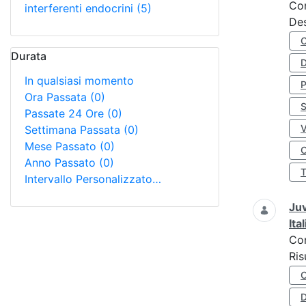
Co
interferenti endocrini
(5)
Des
Durata
D
In qualsiasi momento
Ora Passata
(0)
S
Passate 24 Ore
(0)
Settimana Passata
(0)
Mese Passato
(0)
O
Anno Passato
(0)
Intervallo Personalizzato…
Juv
Ita
Co
Ris
D