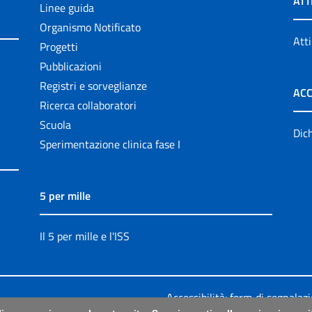
ATT
Linee guida
Organismo Notificato
Atti
Progetti
Pubblicazioni
Registri e sorveglianze
ACC
Ricerca collaboratori
Scuola
Dich
Sperimentazione clinica fase I
5 per mille
Il 5 per mille e l'ISS
Accessibilità: form di segnalaz