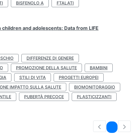
TI
BISFENOLO A
FTALATI
n children and adolescents: Data from LIFE
ISCHIO
DIFFERENZE DI GENERE
TO
PROMOZIONE DELLA SALUTE
BAMBINI
GIA
STILI DI VITA
PROGETTI EUROPEI
ONE IMPATTO SULLA SALUTE
BIOMONITORAGGIO
NTILE
PUBERTÀ PRECOCE
PLASTICIZZANTI
Pagina
1