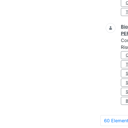
O
Bio
PE
Co
Ris
S
60 Element