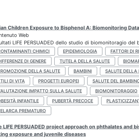
lian Children Exposure to Bisphenol A: Biomonitoring Da
ntenuto Web
ultati LIFE PERSUADED dello studio di biomonitoragio del 
CONTAMINANTI CHIMICI
EPIDEMIOLOGIA
FATTORI DI R
IFFERENZE DI GENERE
TUTELA DELLA SALUTE
BIOMA
PROMOZIONE DELLA SALUTE
BAMBINI
SALUTE DELLA
TILI DI VITA
PROGETTI EUROPEI
SALUTE DEL BAMBIN
VALUTAZIONE IMPATTO SULLA SALUTE
BIOMONITORAGGIO
BESITÀ INFANTILE
PUBERTÀ PRECOCE
PLASTICIZZAN
TELARCA PREMATURO
 LIFE PERSUADED project approach on phthalates and bisp
king exposure and juvenile diseases