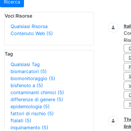
Ricerca
Voci Risorse
Ricerca
Ita
Qualsiasi Risorsa
Co
Contenuto Web
(5)
Ris
Tag
D
Qualsiasi Tag
biomarcatori
(5)
S
biomonitoraggio
(5)
bisfenolo a
(5)
contaminanti chimici
(5)
O
differenze di genere
(5)
epidemiologia
(5)
fattori di rischio
(5)
The
ftalati
(5)
lin
inquinamento
(5)