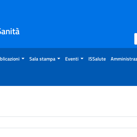
Sanità
blicazioni
Sala stampa
Eventi
ISSalute
Amministraz
enti