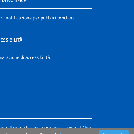
I DI NOTIFICA
 di notificazione per pubblici proclami
ESSIBILITÀ
iarazione di accessibilità
ione di prima istanza per questa pagina
|
Note