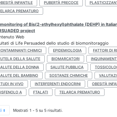
BESITÀ INFANTILE
PUBERTÀ PRECOCE
PLASTICIZZAN
TELARCA PREMATURO
monitoring of Bis(2-ethylhexyl)phthalate (DEHP) in Italia
RSUADED project
ntenuto Web
ultati di Life Persuaded dello studio di biomonitoraggio
CONTAMINANTI CHIMICI
EPIDEMIOLOGIA
FATTORI DI R
TUTELA DELLA SALUTE
BIOMARCATORI
INQUINAMEN
SALUTE DELLA DONNA
SALUTE PUBBLICA
TOSSICOLO
SALUTE DEL BAMBINO
SOSTANZE CHIMICHE
VALUTAZI
TUDI IN VIVO
INTERFERENTI ENDOCRINI
OBESITÀ INFA
BISFENOLO A
FTALATI
TELARCA PREMATURO
Mostrati 1 - 5 su 5 risultati.
i