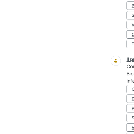
S
O
Il
Co
Bio
inf
D
S