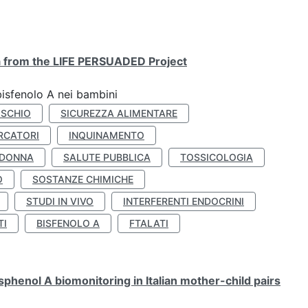
ta from the LIFE PERSUADED Project
bisfenolo A nei bambini
ISCHIO
SICUREZZA ALIMENTARE
RCATORI
INQUINAMENTO
 DONNA
SALUTE PUBBLICA
TOSSICOLOGIA
O
SOSTANZE CHIMICHE
STUDI IN VIVO
INTERFERENTI ENDOCRINI
TI
BISFENOLO A
FTALATI
henol A biomonitoring in Italian mother-child pairs