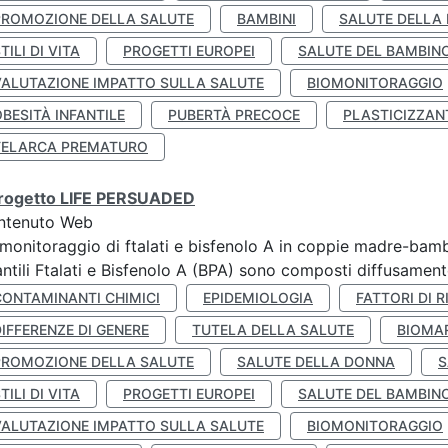
PROMOZIONE DELLA SALUTE
BAMBINI
SALUTE DELLA
TILI DI VITA
PROGETTI EUROPEI
SALUTE DEL BAMBIN
VALUTAZIONE IMPATTO SULLA SALUTE
BIOMONITORAGGIO
BESITÀ INFANTILE
PUBERTÀ PRECOCE
PLASTICIZZAN
TELARCA PREMATURO
 progetto LIFE PERSUADED
ntenuto Web
monitoraggio di ftalati e bisfenolo A in coppie madre-bamb
antili Ftalati e Bisfenolo A (BPA) sono composti diffusamente 
CONTAMINANTI CHIMICI
EPIDEMIOLOGIA
FATTORI DI R
IFFERENZE DI GENERE
TUTELA DELLA SALUTE
BIOMA
PROMOZIONE DELLA SALUTE
SALUTE DELLA DONNA
S
TILI DI VITA
PROGETTI EUROPEI
SALUTE DEL BAMBIN
VALUTAZIONE IMPATTO SULLA SALUTE
BIOMONITORAGGIO