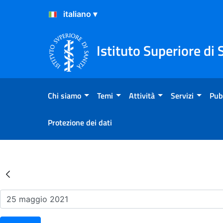
Salta al Contenuto
Salta al Footer
Istituto Superiore di 
Chi siamo
Temi
Attività
Servizi
Pub
Protezione dei dati
Risultati della Ricerca - Ev