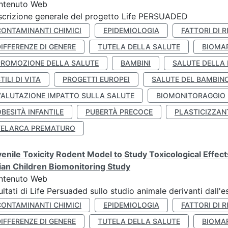
ntenuto Web
crizione generale del progetto Life PERSUADED
CONTAMINANTI CHIMICI
EPIDEMIOLOGIA
FATTORI DI R
IFFERENZE DI GENERE
TUTELA DELLA SALUTE
BIOMA
PROMOZIONE DELLA SALUTE
BAMBINI
SALUTE DELLA
TILI DI VITA
PROGETTI EUROPEI
SALUTE DEL BAMBIN
VALUTAZIONE IMPATTO SULLA SALUTE
BIOMONITORAGGIO
BESITÀ INFANTILE
PUBERTÀ PRECOCE
PLASTICIZZAN
TELARCA PREMATURO
enile Toxicity Rodent Model to Study Toxicological Effec
lian Children Biomonitoring Study
ntenuto Web
ultati di Life Persuaded sullo studio animale derivanti dall'
CONTAMINANTI CHIMICI
EPIDEMIOLOGIA
FATTORI DI R
IFFERENZE DI GENERE
TUTELA DELLA SALUTE
BIOMA