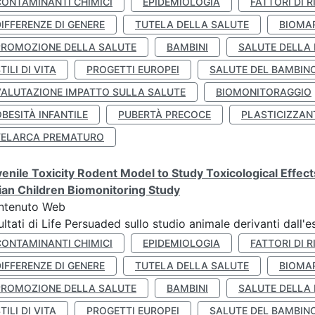
CONTAMINANTI CHIMICI
EPIDEMIOLOGIA
FATTORI DI R
IFFERENZE DI GENERE
TUTELA DELLA SALUTE
BIOMA
PROMOZIONE DELLA SALUTE
BAMBINI
SALUTE DELLA
TILI DI VITA
PROGETTI EUROPEI
SALUTE DEL BAMBIN
VALUTAZIONE IMPATTO SULLA SALUTE
BIOMONITORAGGIO
BESITÀ INFANTILE
PUBERTÀ PRECOCE
PLASTICIZZAN
TELARCA PREMATURO
enile Toxicity Rodent Model to Study Toxicological Effec
lian Children Biomonitoring Study
ntenuto Web
ultati di Life Persuaded sullo studio animale derivanti dall'
CONTAMINANTI CHIMICI
EPIDEMIOLOGIA
FATTORI DI R
IFFERENZE DI GENERE
TUTELA DELLA SALUTE
BIOMA
PROMOZIONE DELLA SALUTE
BAMBINI
SALUTE DELLA
TILI DI VITA
PROGETTI EUROPEI
SALUTE DEL BAMBIN