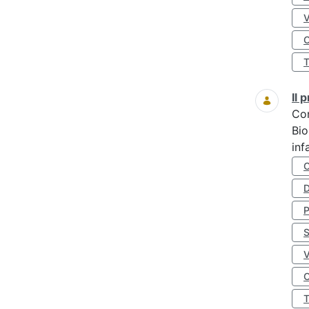
O
Il
Co
Bio
inf
D
S
O