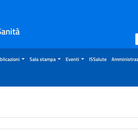
Sanità
blicazioni
Sala stampa
Eventi
ISSalute
Amministraz
enti