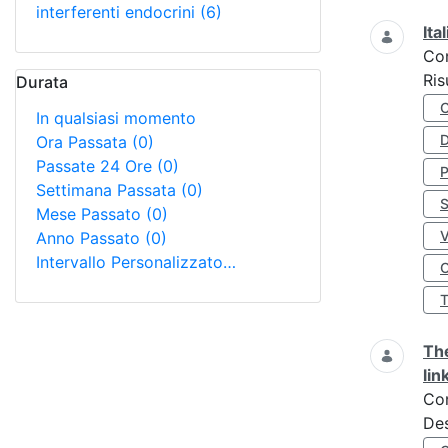
interferenti endocrini
(6)
Ita
Co
Ris
Durata
In qualsiasi momento
D
Ora Passata
(0)
Passate 24 Ore
(0)
Settimana Passata
(0)
S
Mese Passato
(0)
Anno Passato
(0)
Intervallo Personalizzato…
O
The
lin
Co
Des