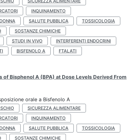
ISCHIO
SICUREZZA ALIMENTARE
RCATORI
INQUINAMENTO
 DONNA
SALUTE PUBBLICA
TOSSICOLOGIA
O
SOSTANZE CHIMICHE
STUDI IN VIVO
INTERFERENTI ENDOCRINI
TI
BISFENOLO A
FTALATI
ts of Bisphenol A (BPA) at Dose Levels Derived From
esposizione orale a Bisfenolo A
ISCHIO
SICUREZZA ALIMENTARE
RCATORI
INQUINAMENTO
 DONNA
SALUTE PUBBLICA
TOSSICOLOGIA
O
SOSTANZE CHIMICHE