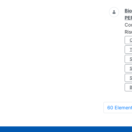
Bio
PE
Co
Ris
S
60 Element