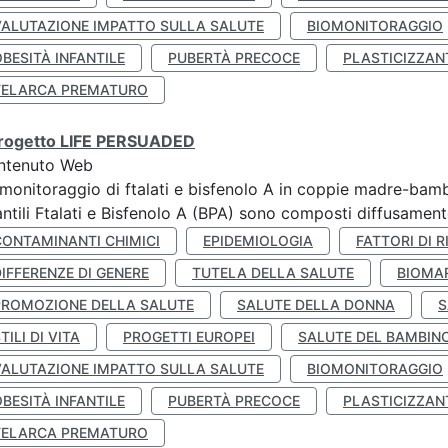
VALUTAZIONE IMPATTO SULLA SALUTE
BIOMONITORAGGIO
BESITÀ INFANTILE
PUBERTÀ PRECOCE
PLASTICIZZAN
TELARCA PREMATURO
 progetto LIFE PERSUADED
ntenuto Web
monitoraggio di ftalati e bisfenolo A in coppie madre-bamb
antili Ftalati e Bisfenolo A (BPA) sono composti diffusamente 
CONTAMINANTI CHIMICI
EPIDEMIOLOGIA
FATTORI DI R
IFFERENZE DI GENERE
TUTELA DELLA SALUTE
BIOMA
PROMOZIONE DELLA SALUTE
SALUTE DELLA DONNA
S
TILI DI VITA
PROGETTI EUROPEI
SALUTE DEL BAMBIN
VALUTAZIONE IMPATTO SULLA SALUTE
BIOMONITORAGGIO
BESITÀ INFANTILE
PUBERTÀ PRECOCE
PLASTICIZZAN
TELARCA PREMATURO