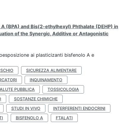
A (BPA) and Bis(2-ethylhexyl) Phthalate (DEHP) in
ation of the Synergic, Additive or Antagonistic
coesposizione ai plasticizanti bisfenolo A e
ISCHIO
SICUREZZA ALIMENTARE
RCATORI
INQUINAMENTO
ALUTE PUBBLICA
TOSSICOLOGIA
O
SOSTANZE CHIMICHE
STUDI IN VIVO
INTERFERENTI ENDOCRINI
TI
BISFENOLO A
FTALATI