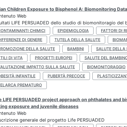
lian Children Exposure to Bisphenol A: Biomonitoring Da
ntenuto Web
ultati LIFE PERSUADED dello studio di biomonitoragio del 
CONTAMINANTI CHIMICI
EPIDEMIOLOGIA
FATTORI DI R
IFFERENZE DI GENERE
TUTELA DELLA SALUTE
BIOMA
PROMOZIONE DELLA SALUTE
BAMBINI
SALUTE DELLA
TILI DI VITA
PROGETTI EUROPEI
SALUTE DEL BAMBIN
VALUTAZIONE IMPATTO SULLA SALUTE
BIOMONITORAGGIO
BESITÀ INFANTILE
PUBERTÀ PRECOCE
PLASTICIZZAN
TELARCA PREMATURO
 LIFE PERSUADED project approach on phthalates and bisp
king exposure and juvenile diseases
ntenuto Web
crizione generale del progetto Life PERSUADED