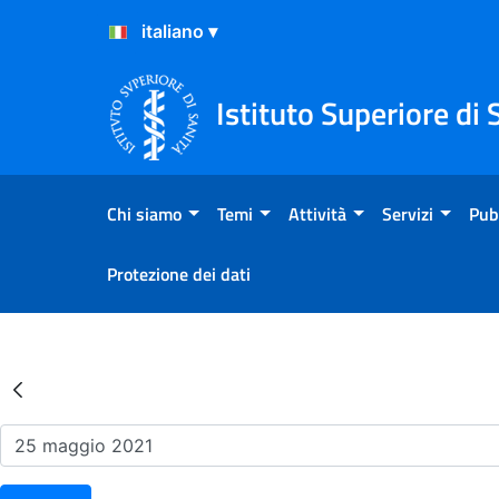
Salta al Contenuto
Salta al Footer
Istituto Superiore di 
Chi siamo
Temi
Attività
Servizi
Pub
Protezione dei dati
Risultati della Ricerca - Ev