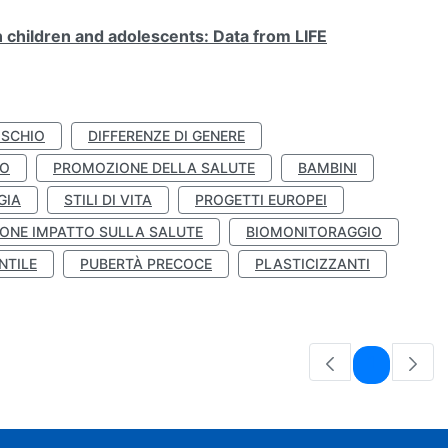
n children and adolescents: Data from LIFE
ISCHIO
DIFFERENZE DI GENERE
TO
PROMOZIONE DELLA SALUTE
BAMBINI
GIA
STILI DI VITA
PROGETTI EUROPEI
ONE IMPATTO SULLA SALUTE
BIOMONITORAGGIO
NTILE
PUBERTÀ PRECOCE
PLASTICIZZANTI
Pagina
1