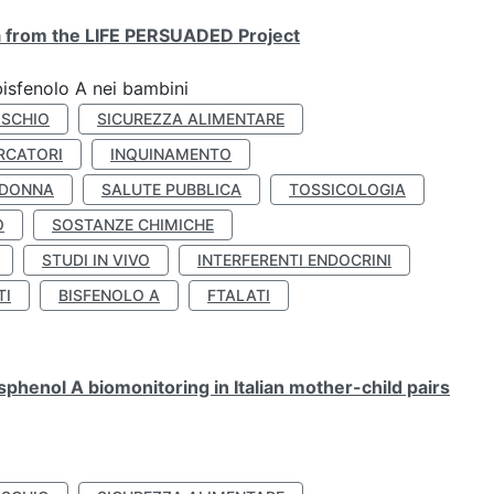
ta from the LIFE PERSUADED Project
bisfenolo A nei bambini
ISCHIO
SICUREZZA ALIMENTARE
RCATORI
INQUINAMENTO
 DONNA
SALUTE PUBBLICA
TOSSICOLOGIA
O
SOSTANZE CHIMICHE
STUDI IN VIVO
INTERFERENTI ENDOCRINI
TI
BISFENOLO A
FTALATI
henol A biomonitoring in Italian mother-child pairs