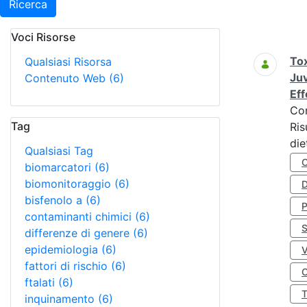
Ricerca
Voci Risorse
Ricerca
Tox
Qualsiasi Risorsa
Juv
Contenuto Web
(6)
Eff
Co
Tag
Ris
die
Qualsiasi Tag
biomarcatori
(6)
biomonitoraggio
(6)
D
bisfenolo a
(6)
contaminanti chimici
(6)
S
differenze di genere
(6)
epidemiologia
(6)
fattori di rischio
(6)
O
ftalati
(6)
inquinamento
(6)