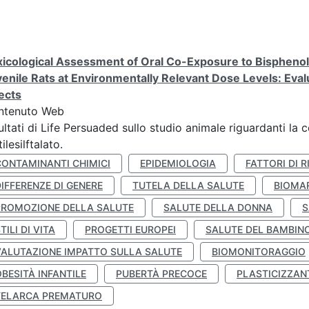
icological Assessment of Oral Co-Exposure to Bisphenol 
enile Rats at Environmentally Relevant Dose Levels: Evalu
ects
ntenuto Web
ultati di Life Persuaded sullo studio animale riguardanti la 
tilesilftalato.
CONTAMINANTI CHIMICI
EPIDEMIOLOGIA
FATTORI DI R
IFFERENZE DI GENERE
TUTELA DELLA SALUTE
BIOMA
PROMOZIONE DELLA SALUTE
SALUTE DELLA DONNA
S
TILI DI VITA
PROGETTI EUROPEI
SALUTE DEL BAMBIN
VALUTAZIONE IMPATTO SULLA SALUTE
BIOMONITORAGGIO
BESITÀ INFANTILE
PUBERTÀ PRECOCE
PLASTICIZZAN
TELARCA PREMATURO