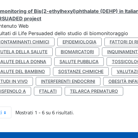
monitoring of Bis(2-ethylhexyl)phthalate (DEHP) in Italia
RSUADED project
ntenuto Web
ultati di Life Persuaded dello studio di biomonitoraggio
CONTAMINANTI CHIMICI
EPIDEMIOLOGIA
FATTORI DI R
TUTELA DELLA SALUTE
BIOMARCATORI
INQUINAMEN
SALUTE DELLA DONNA
SALUTE PUBBLICA
TOSSICOLO
SALUTE DEL BAMBINO
SOSTANZE CHIMICHE
VALUTAZI
TUDI IN VIVO
INTERFERENTI ENDOCRINI
OBESITÀ INFA
BISFENOLO A
FTALATI
TELARCA PREMATURO
Mostrati 1 - 6 su 6 risultati.
i