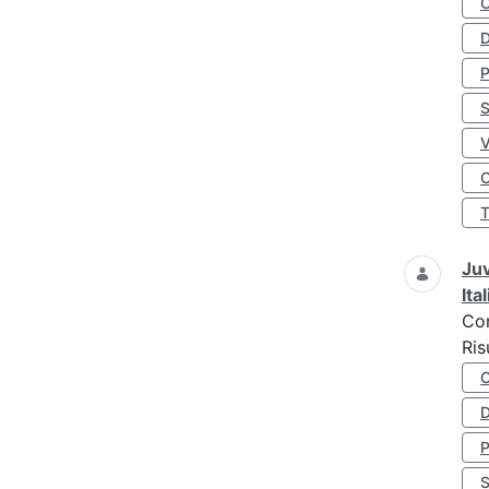
D
S
O
Juv
Ita
Co
Ris
D
S