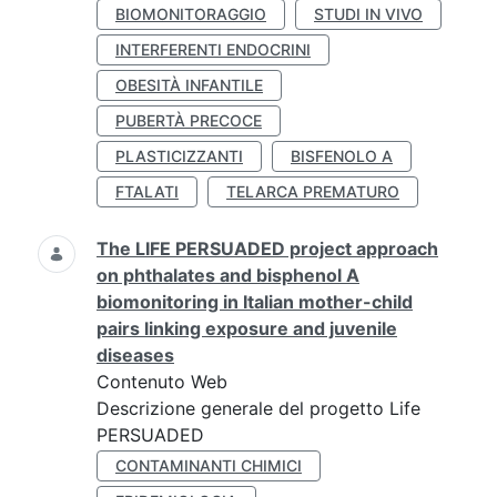
BIOMONITORAGGIO
STUDI IN VIVO
INTERFERENTI ENDOCRINI
OBESITÀ INFANTILE
PUBERTÀ PRECOCE
PLASTICIZZANTI
BISFENOLO A
FTALATI
TELARCA PREMATURO
The LIFE PERSUADED project approach
on phthalates and bisphenol A
biomonitoring in Italian mother-child
pairs linking exposure and juvenile
diseases
Contenuto Web
Descrizione generale del progetto Life
PERSUADED
CONTAMINANTI CHIMICI