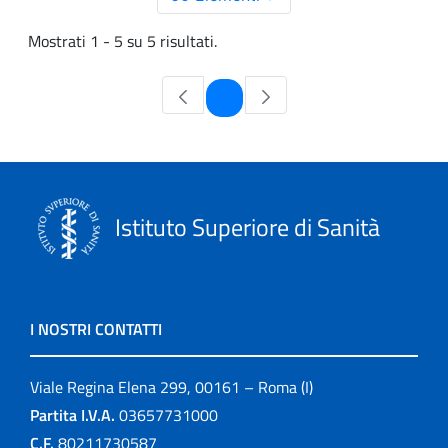
Mostrati 1 - 5 su 5 risultati.
Pagina
1
Istituto Superiore di Sanità
I NOSTRI CONTATTI
Viale Regina Elena 299, 00161 – Roma (I)
Partita I.V.A.
03657731000
C.F.
80211730587