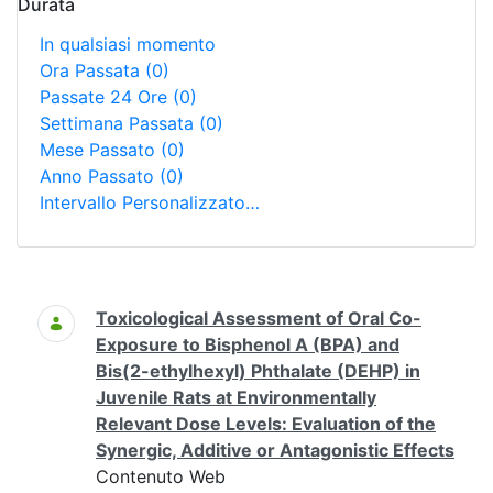
Durata
In qualsiasi momento
Ora Passata
(0)
Passate 24 Ore
(0)
Settimana Passata
(0)
Mese Passato
(0)
Anno Passato
(0)
Intervallo Personalizzato…
Ricerca
Toxicological Assessment of Oral Co-
Exposure to Bisphenol A (BPA) and
Bis(2-ethylhexyl) Phthalate (DEHP) in
Juvenile Rats at Environmentally
Relevant Dose Levels: Evaluation of the
Synergic, Additive or Antagonistic Effects
Contenuto Web