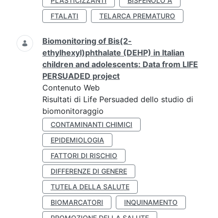
PLASTICIZZANTI
BISFENOLO A
FTALATI
TELARCA PREMATURO
Biomonitoring of Bis(2-
ethylhexyl)phthalate (DEHP) in Italian
children and adolescents: Data from LIFE
PERSUADED project
Contenuto Web
Risultati di Life Persuaded dello studio di
biomonitoraggio
CONTAMINANTI CHIMICI
EPIDEMIOLOGIA
FATTORI DI RISCHIO
DIFFERENZE DI GENERE
TUTELA DELLA SALUTE
BIOMARCATORI
INQUINAMENTO
PROMOZIONE DELLA SALUTE