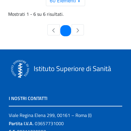
60 Elementi
Mostrati 1 - 6 su 6 risultati.
Pagina
1
Istituto Superiore di Sanità
I NOSTRI CONTATTI
Viale Regina Elena 299, 00161 – Roma (I)
Partita I.V.A.
03657731000