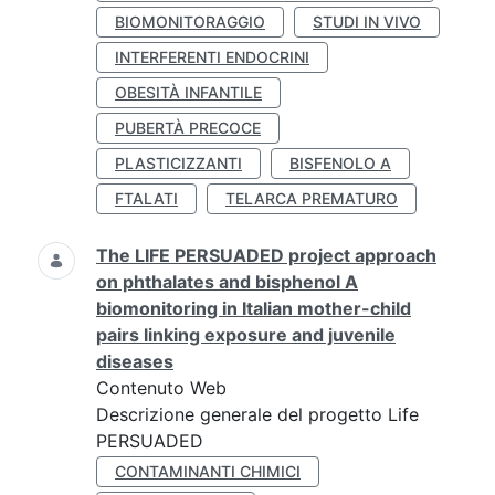
BIOMONITORAGGIO
STUDI IN VIVO
INTERFERENTI ENDOCRINI
OBESITÀ INFANTILE
PUBERTÀ PRECOCE
PLASTICIZZANTI
BISFENOLO A
FTALATI
TELARCA PREMATURO
The LIFE PERSUADED project approach
on phthalates and bisphenol A
biomonitoring in Italian mother-child
pairs linking exposure and juvenile
diseases
Contenuto Web
Descrizione generale del progetto Life
PERSUADED
CONTAMINANTI CHIMICI