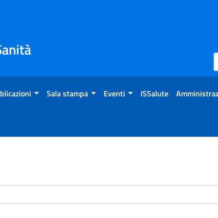
Sanità
blicazioni
Sala stampa
Eventi
ISSalute
Amministraz
enti