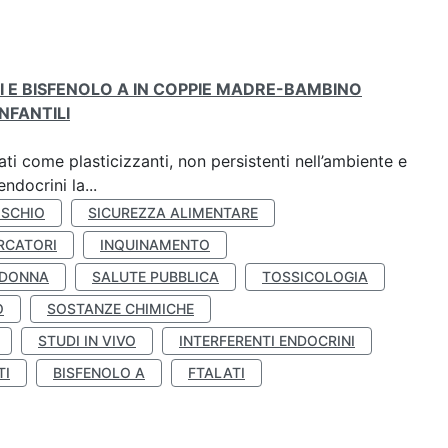
TI E BISFENOLO A IN COPPIE MADRE-BAMBINO
NFANTILI
ti come plasticizzanti, non persistenti nell’ambiente e
ndocrini la...
ISCHIO
SICUREZZA ALIMENTARE
RCATORI
INQUINAMENTO
 DONNA
SALUTE PUBBLICA
TOSSICOLOGIA
O
SOSTANZE CHIMICHE
STUDI IN VIVO
INTERFERENTI ENDOCRINI
TI
BISFENOLO A
FTALATI