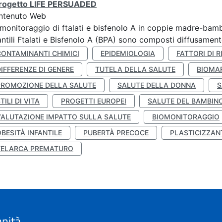
 progetto LIFE PERSUADED
ntenuto Web
monitoraggio di ftalati e bisfenolo A in coppie madre-bamb
antili Ftalati e Bisfenolo A (BPA) sono composti diffusamente 
CONTAMINANTI CHIMICI
EPIDEMIOLOGIA
FATTORI DI R
IFFERENZE DI GENERE
TUTELA DELLA SALUTE
BIOMA
PROMOZIONE DELLA SALUTE
SALUTE DELLA DONNA
S
TILI DI VITA
PROGETTI EUROPEI
SALUTE DEL BAMBIN
VALUTAZIONE IMPATTO SULLA SALUTE
BIOMONITORAGGIO
BESITÀ INFANTILE
PUBERTÀ PRECOCE
PLASTICIZZAN
TELARCA PREMATURO
anità