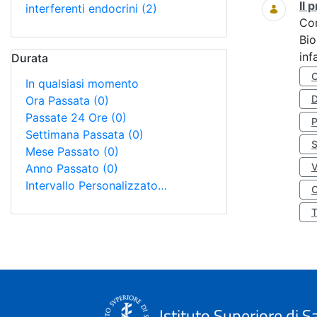
Il
interferenti endocrini
(2)
Co
Bio
inf
Durata
In qualsiasi momento
D
Ora Passata
(0)
Passate 24 Ore
(0)
Settimana Passata
(0)
S
Mese Passato
(0)
Anno Passato
(0)
Intervallo Personalizzato…
O
Istituto Superiore di S