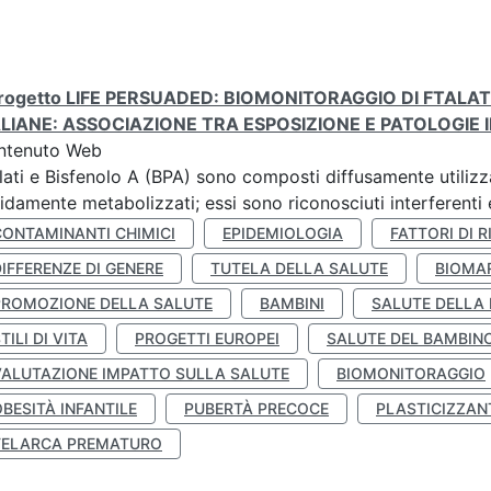
 progetto LIFE PERSUADED: BIOMONITORAGGIO DI FTALA
ALIANE: ASSOCIAZIONE TRA ESPOSIZIONE E PATOLOGIE I
ntenuto Web
lati e Bisfenolo A (BPA) sono composti diffusamente utilizza
idamente metabolizzati; essi sono riconosciuti interferenti e
CONTAMINANTI CHIMICI
EPIDEMIOLOGIA
FATTORI DI R
IFFERENZE DI GENERE
TUTELA DELLA SALUTE
BIOMA
PROMOZIONE DELLA SALUTE
BAMBINI
SALUTE DELLA
TILI DI VITA
PROGETTI EUROPEI
SALUTE DEL BAMBIN
VALUTAZIONE IMPATTO SULLA SALUTE
BIOMONITORAGGIO
BESITÀ INFANTILE
PUBERTÀ PRECOCE
PLASTICIZZAN
TELARCA PREMATURO