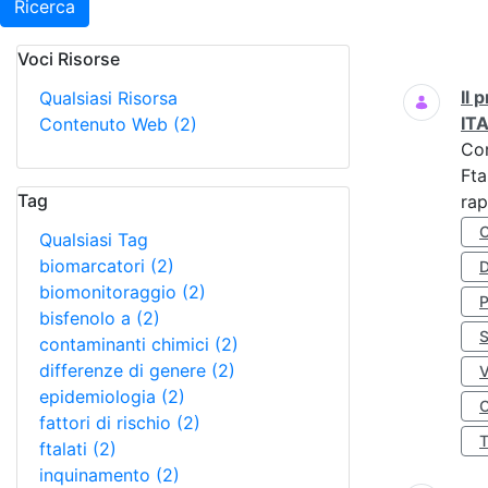
Ricerca
Voci Risorse
Ricerca
Il
Qualsiasi Risorsa
IT
Contenuto Web
(2)
Co
Fta
Tag
rap
Qualsiasi Tag
biomarcatori
(2)
D
biomonitoraggio
(2)
bisfenolo a
(2)
S
contaminanti chimici
(2)
differenze di genere
(2)
epidemiologia
(2)
O
fattori di rischio
(2)
ftalati
(2)
inquinamento
(2)