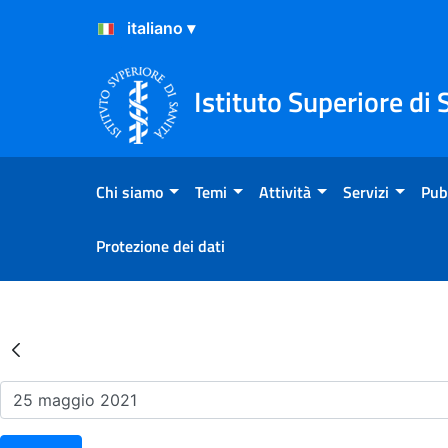
Salta al Contenuto
Salta al Footer
Istituto Superiore di 
Chi siamo
Temi
Attività
Servizi
Pub
Protezione dei dati
Risultati della Ricerca - Ev