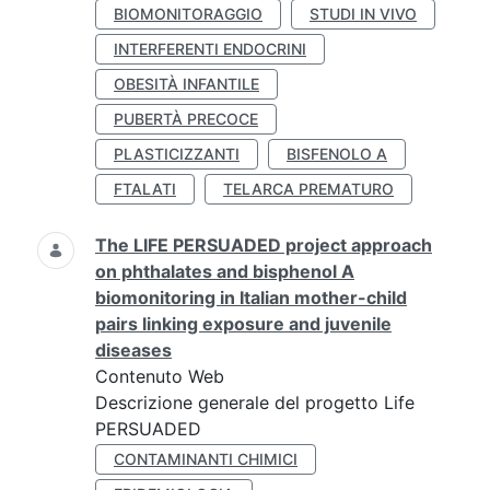
BIOMONITORAGGIO
STUDI IN VIVO
INTERFERENTI ENDOCRINI
OBESITÀ INFANTILE
PUBERTÀ PRECOCE
PLASTICIZZANTI
BISFENOLO A
FTALATI
TELARCA PREMATURO
The LIFE PERSUADED project approach
on phthalates and bisphenol A
biomonitoring in Italian mother-child
pairs linking exposure and juvenile
diseases
Contenuto Web
Descrizione generale del progetto Life
PERSUADED
CONTAMINANTI CHIMICI