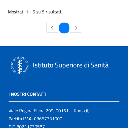
Mostrati 1 - 5 su 5 risultati.
Pagina
1
Istituto Superiore di Sanità
I NOSTRI CONTATTI
Viale Regina Elena 299, 00161 – Roma (I)
Partita I.V.A.
03657731000
C.F.
80211730587