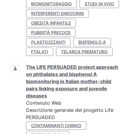
BIOMONITORAGGIO
STUDI IN VIVO
INTERFERENTI ENDOCRINI
OBESITÀ INFANTILE
PUBERTÀ PRECOCE
PLASTICIZZANTI
BISFENOLO A
FTALATI
TELARCA PREMATURO
The LIFE PERSUADED project approach
on phthalates and bisphenol A
biomonitoring in Italian mother-child
pairs linking exposure and juvenile
diseases
Contenuto Web
Descrizione generale del progetto Life
PERSUADED
CONTAMINANTI CHIMICI