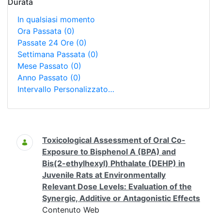
Durata
In qualsiasi momento
Ora Passata
(0)
Passate 24 Ore
(0)
Settimana Passata
(0)
Mese Passato
(0)
Anno Passato
(0)
Intervallo Personalizzato…
Ricerca
Toxicological Assessment of Oral Co-
Exposure to Bisphenol A (BPA) and
Bis(2-ethylhexyl) Phthalate (DEHP) in
Juvenile Rats at Environmentally
Relevant Dose Levels: Evaluation of the
Synergic, Additive or Antagonistic Effects
Contenuto Web