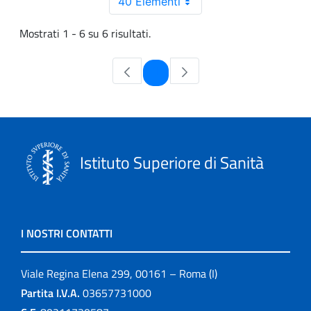
40 Elementi
Mostrati 1 - 6 su 6 risultati.
Pagina
1
Istituto Superiore di Sanità
I NOSTRI CONTATTI
Viale Regina Elena 299, 00161 – Roma (I)
Partita I.V.A.
03657731000