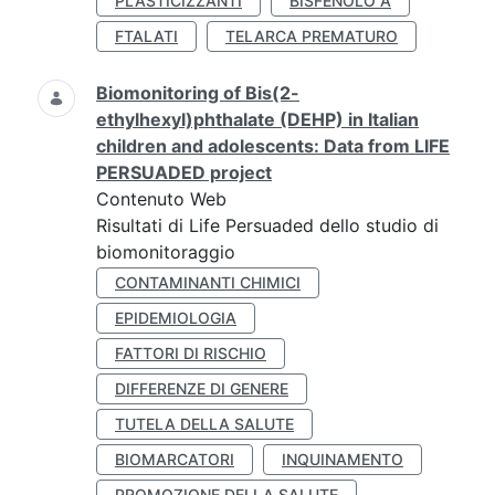
PLASTICIZZANTI
BISFENOLO A
FTALATI
TELARCA PREMATURO
Biomonitoring of Bis(2-
ethylhexyl)phthalate (DEHP) in Italian
children and adolescents: Data from LIFE
PERSUADED project
Contenuto Web
Risultati di Life Persuaded dello studio di
biomonitoraggio
CONTAMINANTI CHIMICI
EPIDEMIOLOGIA
FATTORI DI RISCHIO
DIFFERENZE DI GENERE
TUTELA DELLA SALUTE
BIOMARCATORI
INQUINAMENTO
PROMOZIONE DELLA SALUTE