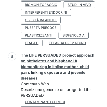
BIOMONITORAGGIO
STUDI IN VIVO
INTERFERENTI ENDOCRINI
OBESITÀ INFANTILE
PUBERTÀ PRECOCE
PLASTICIZZANTI
BISFENOLO A
FTALATI
TELARCA PREMATURO
The LIFE PERSUADED project approach
on phthalates and bisphenol A
biomonitoring in Italian mother-child
pairs linking exposure and juvenile
diseases
Contenuto Web
Descrizione generale del progetto Life
PERSUADED
CONTAMINANTI CHIMICI