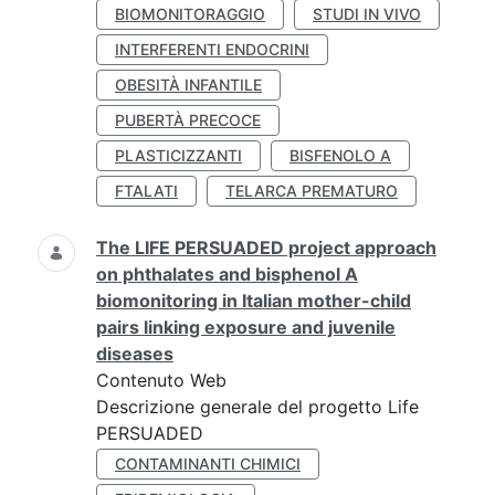
BIOMONITORAGGIO
STUDI IN VIVO
INTERFERENTI ENDOCRINI
OBESITÀ INFANTILE
PUBERTÀ PRECOCE
PLASTICIZZANTI
BISFENOLO A
FTALATI
TELARCA PREMATURO
The LIFE PERSUADED project approach
on phthalates and bisphenol A
biomonitoring in Italian mother-child
pairs linking exposure and juvenile
diseases
Contenuto Web
Descrizione generale del progetto Life
PERSUADED
CONTAMINANTI CHIMICI