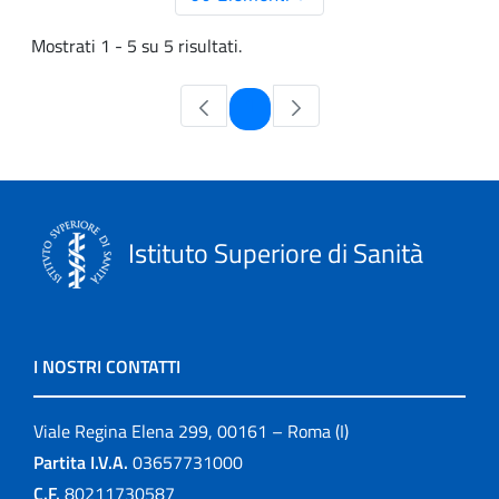
Mostrati 1 - 5 su 5 risultati.
Pagina
1
Istituto Superiore di Sanità
I NOSTRI CONTATTI
Viale Regina Elena 299, 00161 – Roma (I)
Partita I.V.A.
03657731000
C.F.
80211730587