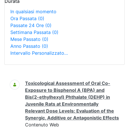
Durata
In qualsiasi momento
Ora Passata
(0)
Passate 24 Ore
(0)
Settimana Passata
(0)
Mese Passato
(0)
Anno Passato
(0)
Intervallo Personalizzato…
Ricerca
Toxicological Assessment of Oral Co-
Exposure to Bisphenol A (BPA) and
Bis(2-ethylhexyl) Phthalate (DEHP) in
Juvenile Rats at Environmentally
Relevant Dose Levels: Evaluation of the
Synergic, Additive or Antagonistic Effects
Contenuto Web