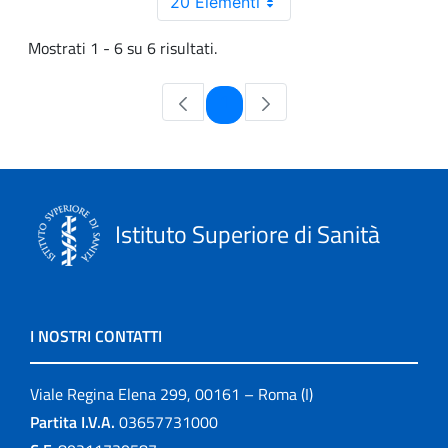
20 Elementi
Mostrati 1 - 6 su 6 risultati.
Pagina
1
Istituto Superiore di Sanità
I NOSTRI CONTATTI
Viale Regina Elena 299, 00161 – Roma (I)
Partita I.V.A.
03657731000