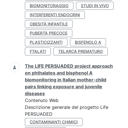
BIOMONITORAGGIO
STUDI IN VIVO
INTERFERENTI ENDOCRINI
OBESITÀ INFANTILE
PUBERTÀ PRECOCE
PLASTICIZZANTI
BISFENOLO A
FTALATI
TELARCA PREMATURO
The LIFE PERSUADED project approach
on phthalates and bisphenol A
biomonitoring in Italian mother-child
pairs linking exposure and juvenile
diseases
Contenuto Web
Descrizione generale del progetto Life
PERSUADED
CONTAMINANTI CHIMICI