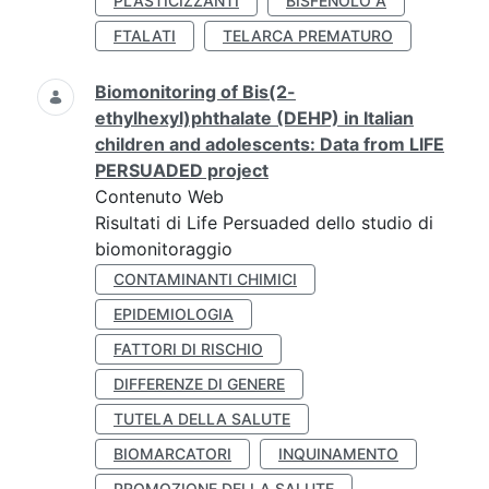
PLASTICIZZANTI
BISFENOLO A
FTALATI
TELARCA PREMATURO
Biomonitoring of Bis(2-
ethylhexyl)phthalate (DEHP) in Italian
children and adolescents: Data from LIFE
PERSUADED project
Contenuto Web
Risultati di Life Persuaded dello studio di
biomonitoraggio
CONTAMINANTI CHIMICI
EPIDEMIOLOGIA
FATTORI DI RISCHIO
DIFFERENZE DI GENERE
TUTELA DELLA SALUTE
BIOMARCATORI
INQUINAMENTO
PROMOZIONE DELLA SALUTE