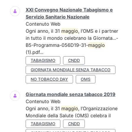
XXI Convegno Nazionale Tabagismo e
Servizio Sanitario Nazionale
Contenuto Web
Ogni anno, il 31
maggio
, l’OMS e i partner
in tutto il mondo celebrano la Giornata...-
B5-Programma-056D19-31-
maggio
(1).pdf...
TABAGISMO
CNDD
GIORNATA MONDIALE SENZA TABACCO
NO TOBACCO DAY
OMS
Giornata mondiale senza tabacco 2019
Contenuto Web
Ogni anno, il 31
maggio
, l’Organizzazione
Mondiale della Salute (OMS) celebra il
TABAGISMO
CNDD