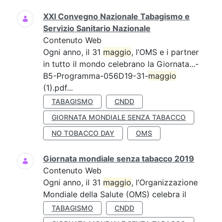
XXI Convegno Nazionale Tabagismo e
Servizio Sanitario Nazionale
Contenuto Web
Ogni anno, il 31
maggio
, l’OMS e i partner
in tutto il mondo celebrano la Giornata...-
B5-Programma-056D19-31-
maggio
(1).pdf...
TABAGISMO
CNDD
GIORNATA MONDIALE SENZA TABACCO
NO TOBACCO DAY
OMS
Giornata mondiale senza tabacco 2019
Contenuto Web
Ogni anno, il 31
maggio
, l’Organizzazione
Mondiale della Salute (OMS) celebra il
TABAGISMO
CNDD