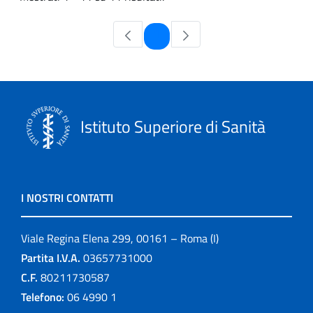
Pagina
1
Istituto Superiore di Sanità
I NOSTRI CONTATTI
Viale Regina Elena 299, 00161 – Roma (I)
Partita I.V.A.
03657731000
C.F.
80211730587
Telefono:
06 4990 1