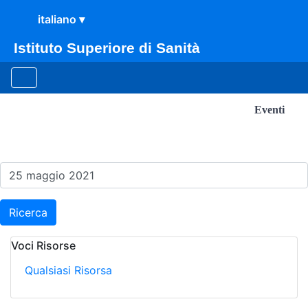
Istituto Superiore di Sanità
Eventi
Risultati della Ricerca - E
Ricerca
Voci Risorse