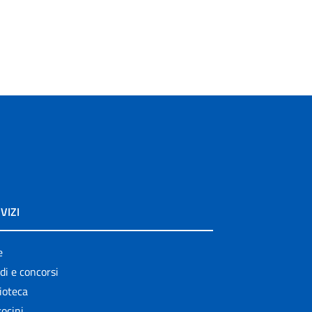
VIZI
e
di e concorsi
ioteca
ocini