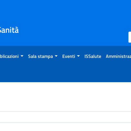
Sanità
blicazioni
Sala stampa
Eventi
ISSalute
Amministraz
enti