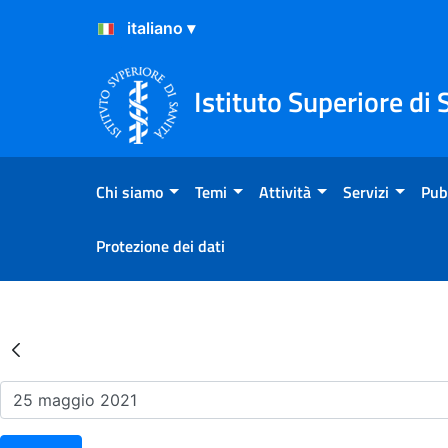
Salta al Contenuto
Salta al Footer
Istituto Superiore di 
Chi siamo
Temi
Attività
Servizi
Pub
Protezione dei dati
Risultati della Ricerca - Ev