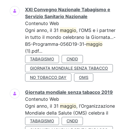
XXI Convegno Nazionale Tabagismo e
Servizio Sanitario Nazionale
Contenuto Web
Ogni anno, il 31
maggio
, l’OMS e i partner
in tutto il mondo celebrano la Giornata...-
B5-Programma-056D19-31-
maggio
(1).pdf...
TABAGISMO
CNDD
GIORNATA MONDIALE SENZA TABACCO
NO TOBACCO DAY
OMS
Giornata mondiale senza tabacco 2019
Contenuto Web
Ogni anno, il 31
maggio
, l’Organizzazione
Mondiale della Salute (OMS) celebra il
TABAGISMO
CNDD