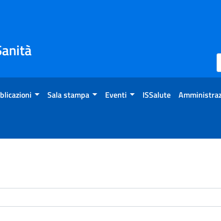
Sanità
blicazioni
Sala stampa
Eventi
ISSalute
Amministraz
enti