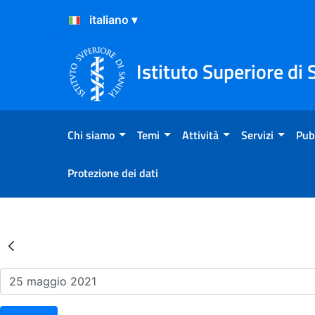
Salta al Contenuto
Salta al Footer
Istituto Superiore di 
Chi siamo
Temi
Attività
Servizi
Pub
Protezione dei dati
Risultati della Ricerca - Ev