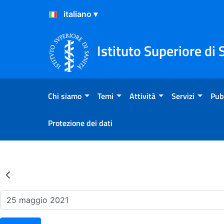
Salta al Contenuto
Salta al Footer
Istituto Superiore di 
Chi siamo
Temi
Attività
Servizi
Pub
Protezione dei dati
Risultati della Ricerca - Ev