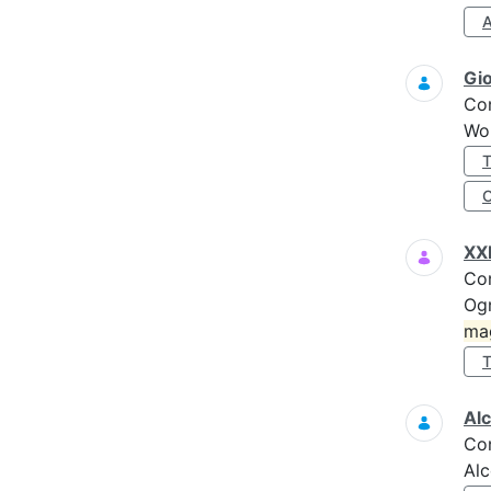
Gi
Co
Wo
XXI
Co
Ogn
ma
Alc
Co
Alc