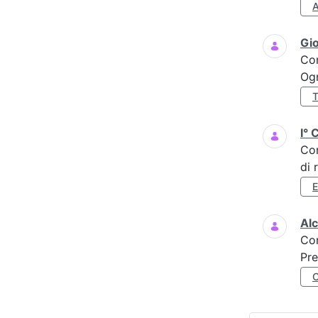
Gi
Co
Ogn
I° 
Co
di 
Al
Co
Pre