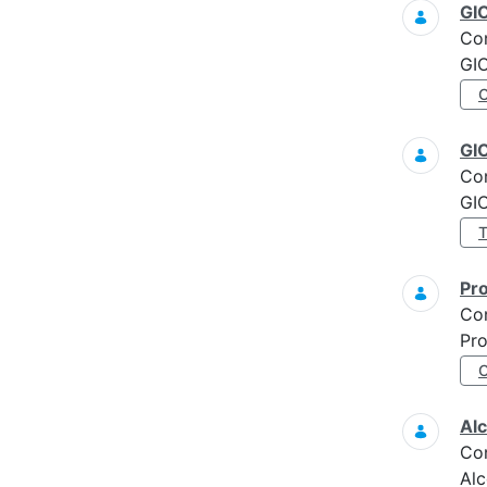
GI
Co
GI
GI
Co
GI
Pro
Co
Pro
Alc
Co
Alc