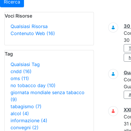
Ricerca
Voci Risorse
Ricerca
3
Qualsiasi Risorsa
Co
Contenuto Web
(16)
30
Tag
Qualsiasi Tag
cndd
(16)
Gua
oms
(11)
Co
no tobacco day
(10)
Gua
giornata mondiale senza tabacco
(9)
tabagismo
(7)
XXI
alcol
(4)
Co
informazione
(4)
31
convegni
(2)
all