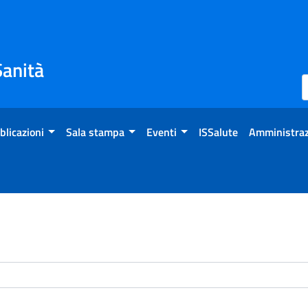
Sanità
blicazioni
Sala stampa
Eventi
ISSalute
Amministraz
enti