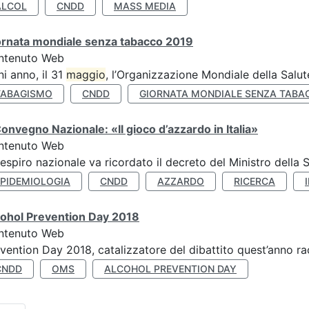
ALCOL
CNDD
MASS MEDIA
ornata mondiale senza tabacco 2019
ntenuto Web
i anno, il 31
maggio
, l’Organizzazione Mondiale della Salut
TABAGISMO
CNDD
GIORNATA MONDIALE SENZA TABA
Convegno Nazionale: «Il gioco d’azzardo in Italia»
ntenuto Web
respiro nazionale va ricordato il decreto del Ministro della 
EPIDEMIOLOGIA
CNDD
AZZARDO
RICERCA
cohol Prevention Day 2018
ntenuto Web
vention Day 2018, catalizzatore del dibattito quest’anno r
CNDD
OMS
ALCOHOL PREVENTION DAY