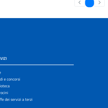
Pagina
1
VIZI
e
di e concorsi
ioteca
ocini
ffe dei servizi a terzi