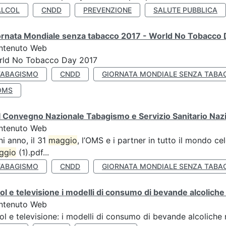
ALCOL
CNDD
PREVENZIONE
SALUTE PUBBLICA
ornata Mondiale senza tabacco 2017 - World No Tobacco
ntenuto Web
rld No Tobacco Day 2017
TABAGISMO
CNDD
GIORNATA MONDIALE SENZA TABA
OMS
 Convegno Nazionale Tabagismo e Servizio Sanitario Naz
ntenuto Web
i anno, il 31
maggio
, l’OMS e i partner in tutto il mondo 
ggio
(1).pdf...
TABAGISMO
CNDD
GIORNATA MONDIALE SENZA TABA
ol e televisione i modelli di consumo di bevande alcoliche ne
ntenuto Web
ol e televisione: i modelli di consumo di bevande alcoliche ne