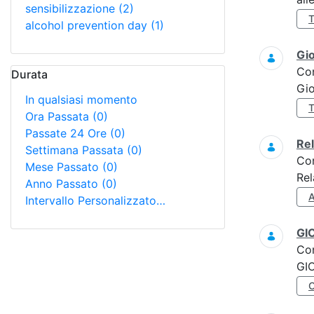
sensibilizzazione
(2)
alcohol prevention day
(1)
Gi
Co
Durata
Gi
In qualsiasi momento
Ora Passata
(0)
Passate 24 Ore
(0)
Re
Settimana Passata
(0)
Co
Mese Passato
(0)
Rel
Anno Passato
(0)
Intervallo Personalizzato…
GI
Co
GI