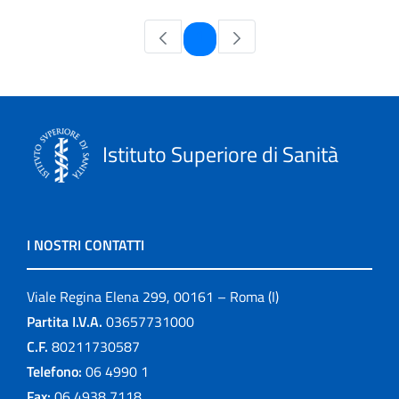
Pagina
1
Istituto Superiore di Sanità
I NOSTRI CONTATTI
Viale Regina Elena 299, 00161 – Roma (I)
Partita I.V.A.
03657731000
C.F.
80211730587
Telefono:
06 4990 1
Fax:
06 4938 7118