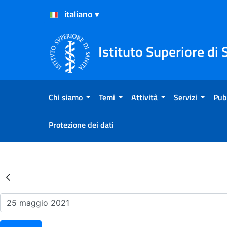
Salta al Contenuto
Salta al Footer
Istituto Superiore di 
Chi siamo
Temi
Attività
Servizi
Pub
Protezione dei dati
Risultati della Ricerca - Ev