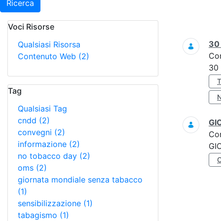
Ricerca
Voci Risorse
Ricerca
3
Qualsiasi Risorsa
Co
Contenuto Web
(2)
30
Tag
Qualsiasi Tag
cndd
(2)
GI
convegni
(2)
Co
informazione
(2)
GI
no tobacco day
(2)
oms
(2)
giornata mondiale senza tabacco
(1)
sensibilizzazione
(1)
tabagismo
(1)