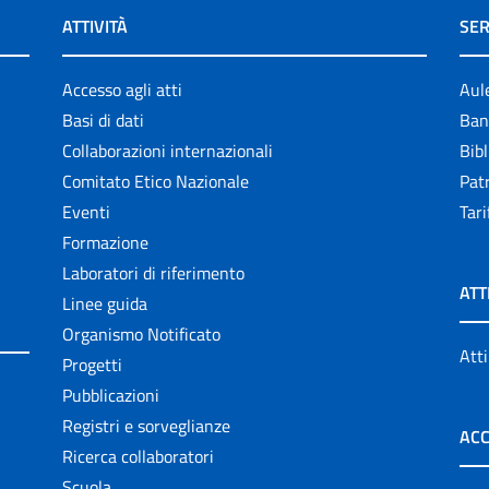
ATTIVITÀ
SER
Accesso agli atti
Aul
Basi di dati
Ban
Collaborazioni internazionali
Bibl
Comitato Etico Nazionale
Patr
Eventi
Tari
Formazione
Laboratori di riferimento
ATT
Linee guida
Organismo Notificato
Atti
Progetti
Pubblicazioni
Registri e sorveglianze
ACC
Ricerca collaboratori
Scuola