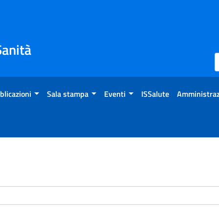
Sanità
blicazioni
Sala stampa
Eventi
ISSalute
Amministraz
enti