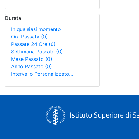
Durata
In qualsiasi momento
Ora Passata
(0)
Passate 24 Ore
(0)
Settimana Passata
(0)
Mese Passato
(0)
Anno Passato
(0)
Intervallo Personalizzato…
Istituto Superiore di S