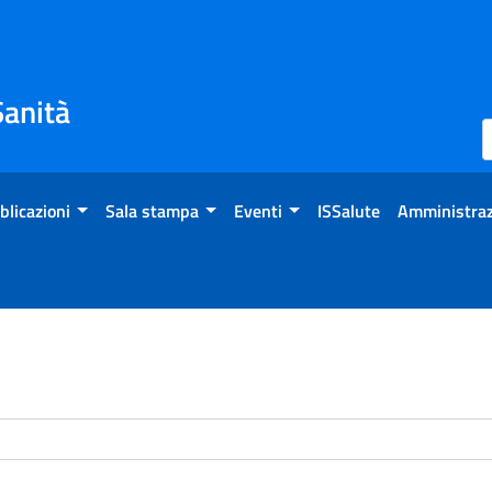
Sanità
blicazioni
Sala stampa
Eventi
ISSalute
Amministraz
enti