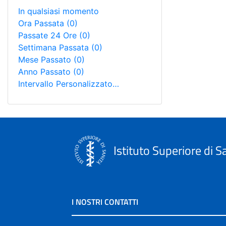
In qualsiasi momento
Ora Passata
(0)
Passate 24 Ore
(0)
Settimana Passata
(0)
Mese Passato
(0)
Anno Passato
(0)
Intervallo Personalizzato…
Istituto Superiore di S
I NOSTRI CONTATTI