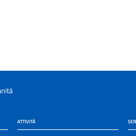
anità
ATTIVITÀ
SER