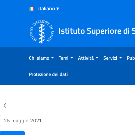
Salta al Contenuto
Salta al Footer
Istituto Superiore di 
Chi siamo
Temi
Attività
Servizi
Pub
Protezione dei dati
Risultati della Ricerca - Ev