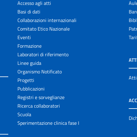
Accesso agli atti
Aul
Basi di dati
Ban
Collaborazioni internazionali
Bibl
Comitato Etico Nazionale
Patr
Eventi
Tari
Formazione
Laboratori di riferimento
ATT
Linee guida
Organismo Notificato
Atti
Progetti
Pubblicazioni
Registri e sorveglianze
ACC
Ricerca collaboratori
Scuola
Dich
Sperimentazione clinica fase I