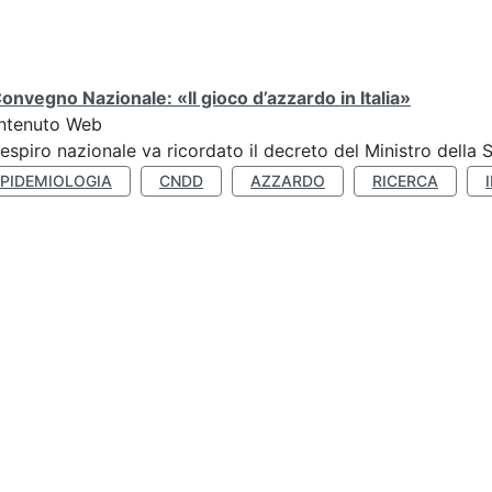
Convegno Nazionale: «Il gioco d’azzardo in Italia»
ntenuto Web
respiro nazionale va ricordato il decreto del Ministro della 
EPIDEMIOLOGIA
CNDD
AZZARDO
RICERCA