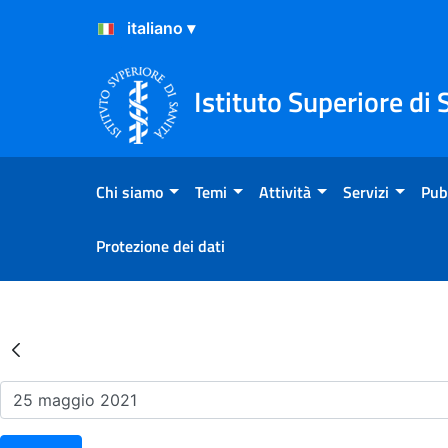
Salta al Contenuto
Salta al Footer
Istituto Superiore di 
Chi siamo
Temi
Attività
Servizi
Pub
Protezione dei dati
Risultati della Ricerca - Ev