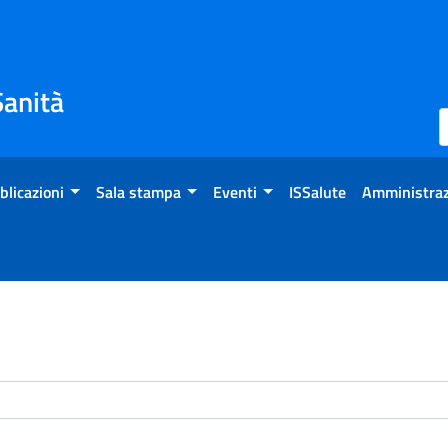
Sanità
blicazioni
Sala stampa
Eventi
ISSalute
Amministraz
enti