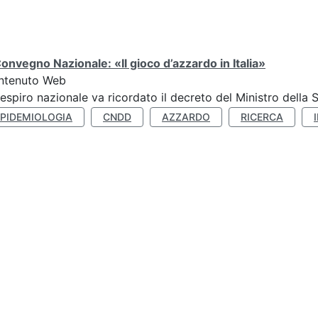
Convegno Nazionale: «Il gioco d’azzardo in Italia»
ntenuto Web
respiro nazionale va ricordato il decreto del Ministro della 
EPIDEMIOLOGIA
CNDD
AZZARDO
RICERCA