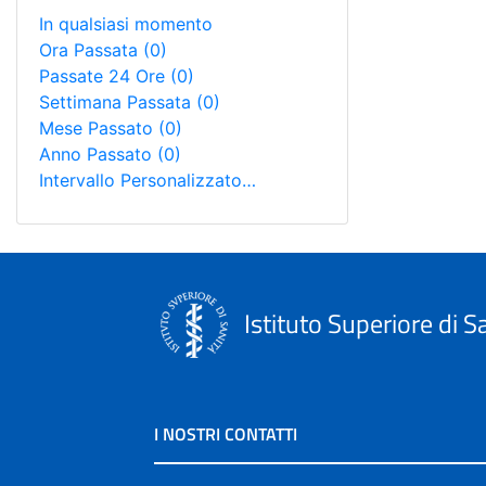
In qualsiasi momento
Ora Passata
(0)
Passate 24 Ore
(0)
Settimana Passata
(0)
Mese Passato
(0)
Anno Passato
(0)
Intervallo Personalizzato…
Istituto Superiore di S
I NOSTRI CONTATTI