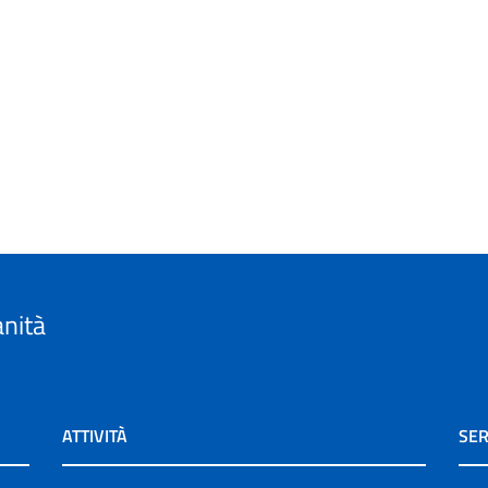
anità
ATTIVITÀ
SER