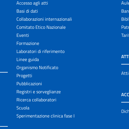
Accesso agli atti
Aul
Basi di dati
Ban
Collaborazioni internazionali
Bibl
Comitato Etico Nazionale
Patr
Eventi
Tari
Formazione
Laboratori di riferimento
ATT
Linee guida
Organismo Notificato
Atti
Progetti
Pubblicazioni
Registri e sorveglianze
ACC
Ricerca collaboratori
Scuola
Dich
Sperimentazione clinica fase I