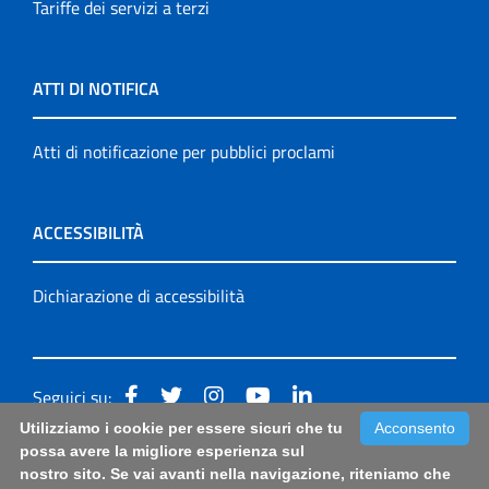
Tariffe dei servizi a terzi
ATTI DI NOTIFICA
Atti di notificazione per pubblici proclami
ACCESSIBILITÀ
Dichiarazione di accessibilità
Seguici su:
Utilizziamo i cookie per essere sicuri che tu
Acconsento
Accessibilità: form di segnalazione di prima istanza per
possa avere la migliore esperienza sul
nostro sito. Se vai avanti nella navigazione, riteniamo che
questa pagina
|
Note Legali
|
Sitemap