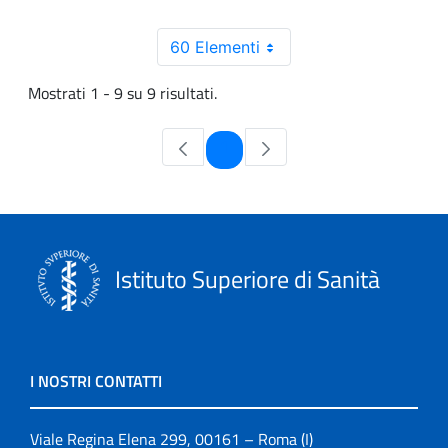
60 Elementi
Mostrati 1 - 9 su 9 risultati.
Pagina
1
Istituto Superiore di Sanità
I NOSTRI CONTATTI
Viale Regina Elena 299, 00161 – Roma (I)