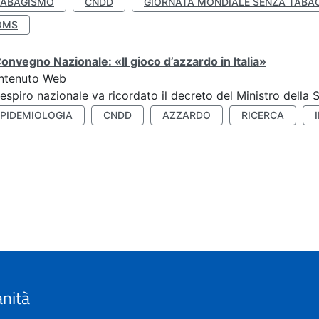
TABAGISMO
CNDD
GIORNATA MONDIALE SENZA TABA
OMS
Convegno Nazionale: «Il gioco d’azzardo in Italia»
ntenuto Web
respiro nazionale va ricordato il decreto del Ministro della 
EPIDEMIOLOGIA
CNDD
AZZARDO
RICERCA
anità