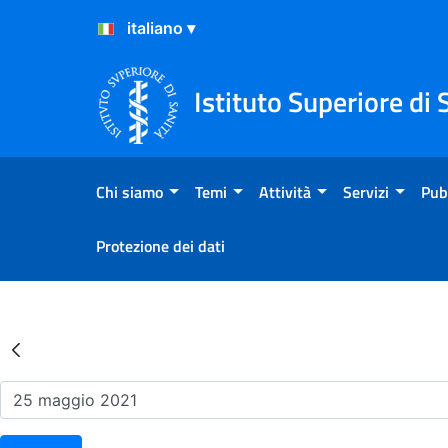
Salta al Contenuto
Salta al Footer
Istituto Superiore di 
Chi siamo
Temi
Attività
Servizi
Pub
Protezione dei dati
Risultati della Ricerca - Ev