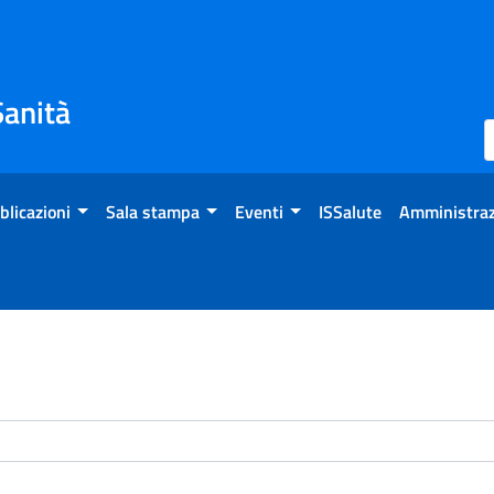
Sanità
blicazioni
Sala stampa
Eventi
ISSalute
Amministraz
enti