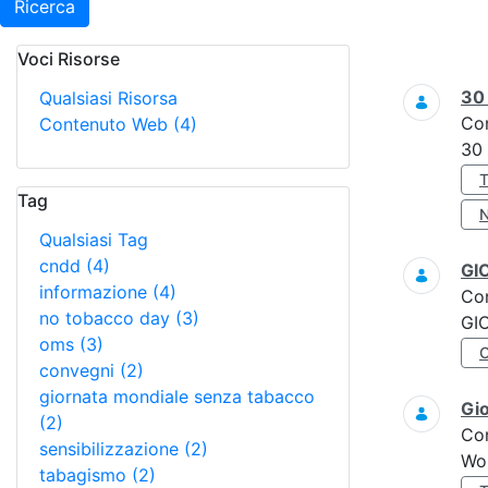
Ricerca
Voci Risorse
Ricerca
3
Qualsiasi Risorsa
Co
Contenuto Web
(4)
30
Tag
Qualsiasi Tag
cndd
(4)
GI
informazione
(4)
Co
no tobacco day
(3)
GI
oms
(3)
convegni
(2)
giornata mondiale senza tabacco
Gi
(2)
Co
sensibilizzazione
(2)
Wo
tabagismo
(2)