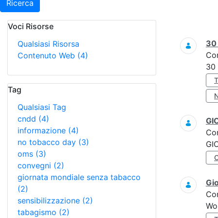
Ricerca
Voci Risorse
Ricerca
3
Qualsiasi Risorsa
Co
Contenuto Web
(4)
30
Tag
Qualsiasi Tag
cndd
(4)
GI
informazione
(4)
Co
no tobacco day
(3)
GI
oms
(3)
convegni
(2)
giornata mondiale senza tabacco
Gi
(2)
Co
sensibilizzazione
(2)
Wo
tabagismo
(2)