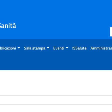
Sanità
blicazioni
Sala stampa
Eventi
ISSalute
Amministraz
enti