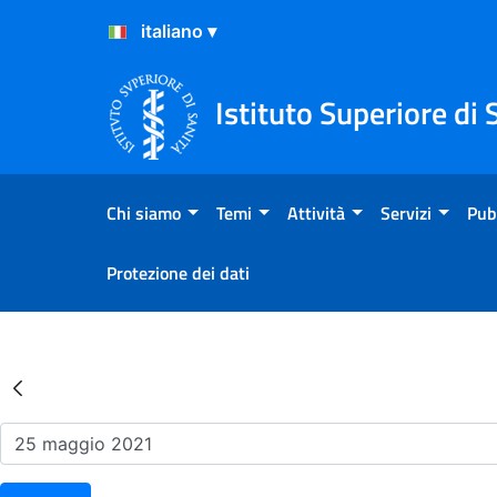
Salta al Contenuto
Salta al Footer
Istituto Superiore di 
Chi siamo
Temi
Attività
Servizi
Pub
Protezione dei dati
Risultati della Ricerca - Ev