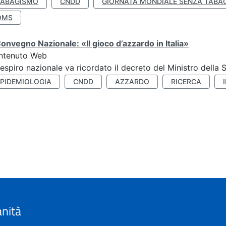
TABAGISMO
CNDD
GIORNATA MONDIALE SENZA TABA
OMS
Convegno Nazionale: «Il gioco d’azzardo in Italia»
ntenuto Web
respiro nazionale va ricordato il decreto del Ministro della 
EPIDEMIOLOGIA
CNDD
AZZARDO
RICERCA
anità