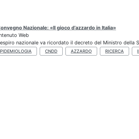
Convegno Nazionale: «Il gioco d’azzardo in Italia»
ntenuto Web
respiro nazionale va ricordato il decreto del Ministro della 
EPIDEMIOLOGIA
CNDD
AZZARDO
RICERCA