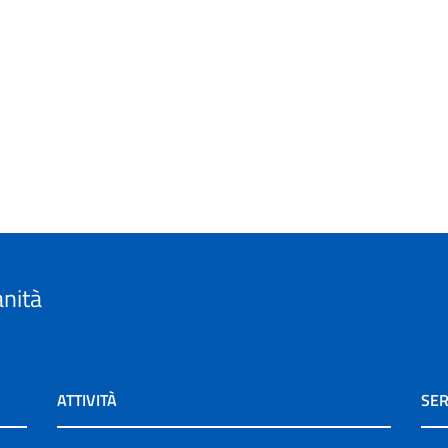
anità
ATTIVITÀ
SER