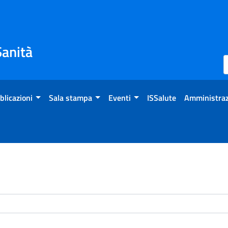
Sanità
blicazioni
Sala stampa
Eventi
ISSalute
Amministraz
enti