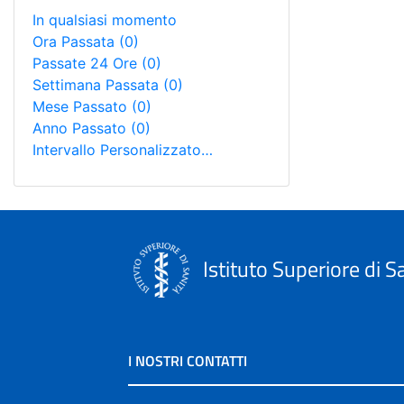
In qualsiasi momento
Ora Passata
(0)
Passate 24 Ore
(0)
Settimana Passata
(0)
Mese Passato
(0)
Anno Passato
(0)
Intervallo Personalizzato…
Istituto Superiore di S
I NOSTRI CONTATTI