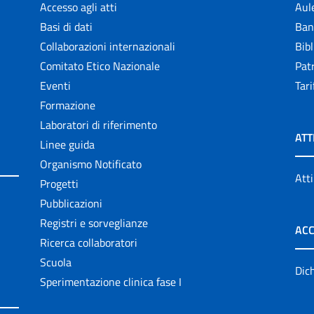
Accesso agli atti
Aul
Basi di dati
Ban
Collaborazioni internazionali
Bibl
Comitato Etico Nazionale
Patr
Eventi
Tari
Formazione
Laboratori di riferimento
ATT
Linee guida
Organismo Notificato
Atti
Progetti
Pubblicazioni
Registri e sorveglianze
ACC
Ricerca collaboratori
Scuola
Dich
Sperimentazione clinica fase I