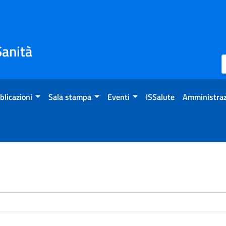
Sanità
blicazioni
Sala stampa
Eventi
ISSalute
Amministraz
enti