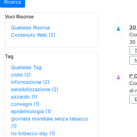
Ricerca
Voci Risorse
Ricerca
3
Qualsiasi Risorsa
Co
Contenuto Web
(2)
30
Tag
Qualsiasi Tag
cndd
(2)
I° 
informazione
(2)
Co
sensibilizzazione
(2)
di 
azzardo
(1)
convegni
(1)
epidemiologia
(1)
giornata mondiale senza tabacco
(1)
no tobacco day
(1)