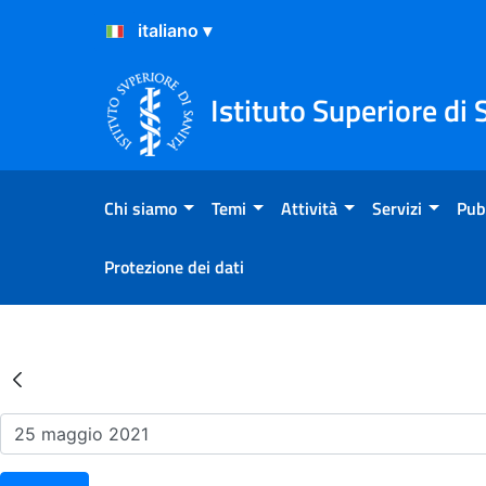
Salta al Contenuto
Salta al Footer
Istituto Superiore di 
Chi siamo
Temi
Attività
Servizi
Pub
Protezione dei dati
Risultati della Ricerca - Ev