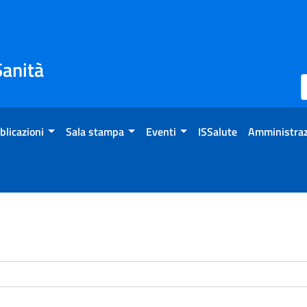
Sanità
blicazioni
Sala stampa
Eventi
ISSalute
Amministraz
enti