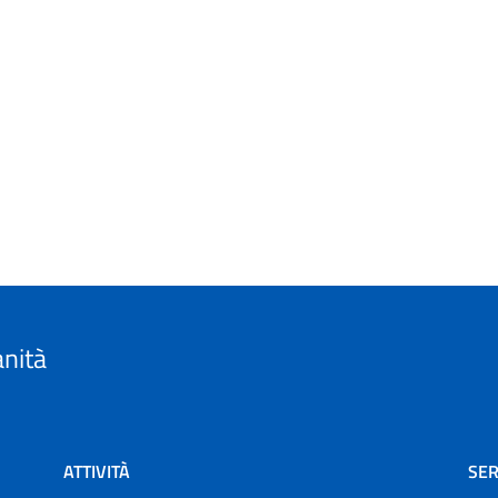
anità
ATTIVITÀ
SER