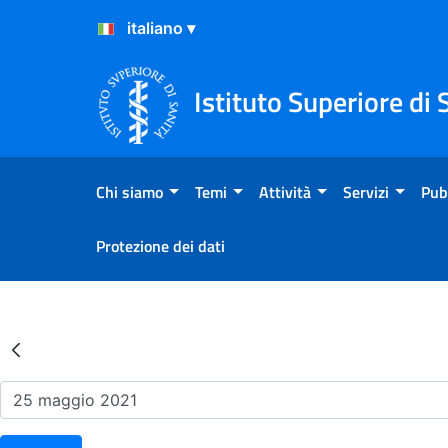
Salta al Contenuto
Salta al Footer
Istituto Superiore di 
Chi siamo
Temi
Attività
Servizi
Pub
Protezione dei dati
Risultati della Ricerca - Ev