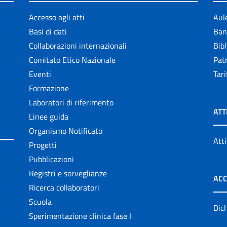
Accesso agli atti
Aul
Basi di dati
Ban
Collaborazioni internazionali
Bibl
Comitato Etico Nazionale
Patr
Eventi
Tari
Formazione
Laboratori di riferimento
ATT
Linee guida
Organismo Notificato
Atti
Progetti
Pubblicazioni
Registri e sorveglianze
ACC
Ricerca collaboratori
Scuola
Dich
Sperimentazione clinica fase I