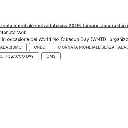
rnata mondiale senza tabacco 2019: fumano ancora due ita
ntenuto Web
S in occasione del World No Tobacco Day (WNTD) organizz
TABAGISMO
CNDD
GIORNATA MONDIALE SENZA TABA
NO TOBACCO DAY
OMS