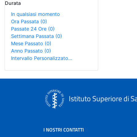
Durata
In qualsiasi momento
Ora Passata
(0)
Passate 24 Ore
(0)
Settimana Passata
(0)
Mese Passato
(0)
Anno Passato
(0)
Intervallo Personalizzato…
Istituto Superiore di S
I NOSTRI CONTATTI