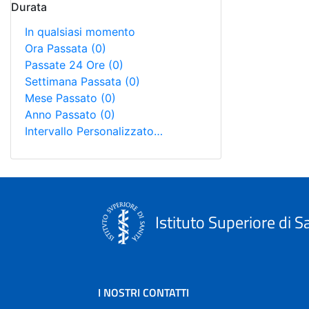
Durata
In qualsiasi momento
Ora Passata
(0)
Passate 24 Ore
(0)
Settimana Passata
(0)
Mese Passato
(0)
Anno Passato
(0)
Intervallo Personalizzato…
Istituto Superiore di S
I NOSTRI CONTATTI