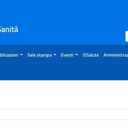
Sanità
blicazioni
Sala stampa
Eventi
ISSalute
Amministraz
enti