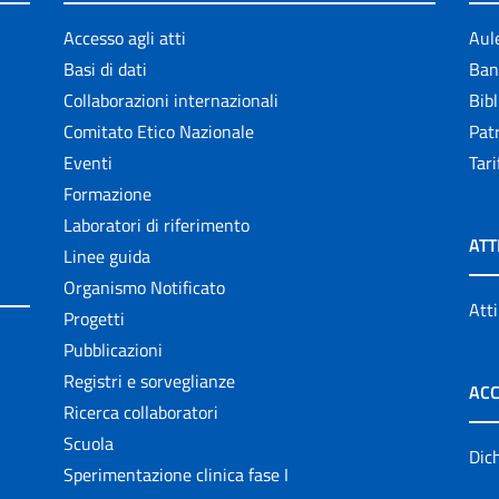
Accesso agli atti
Aul
Basi di dati
Ban
Collaborazioni internazionali
Bibl
Comitato Etico Nazionale
Patr
Eventi
Tari
Formazione
Laboratori di riferimento
ATT
Linee guida
Organismo Notificato
Atti
Progetti
Pubblicazioni
Registri e sorveglianze
ACC
Ricerca collaboratori
Scuola
Dich
Sperimentazione clinica fase I