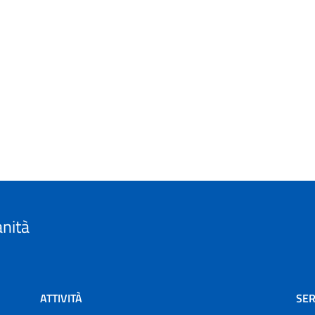
anità
ATTIVITÀ
SER