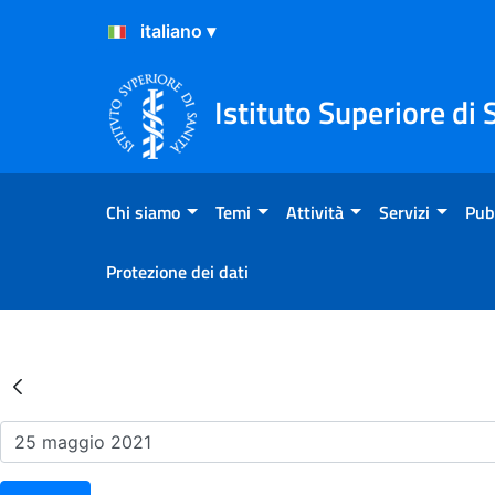
Salta al Contenuto
Salta al Footer
Istituto Superiore di 
Chi siamo
Temi
Attività
Servizi
Pub
Protezione dei dati
Risultati della Ricerca - Ev