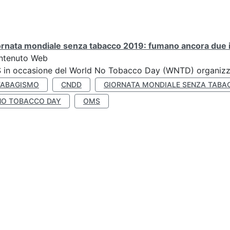
rnata mondiale senza tabacco 2019: fumano ancora due ita
ntenuto Web
S in occasione del World No Tobacco Day (WNTD) organizz
TABAGISMO
CNDD
GIORNATA MONDIALE SENZA TABA
NO TOBACCO DAY
OMS