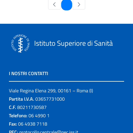
Pagina
1
Istituto Superiore di Sanità
I NOSTRI CONTATTI
Viale Regina Elena 299, 00161 – Roma (I)
Partita I.V.A.
03657731000
C.F.
80211730587
Telefono:
06 4990 1
Fax:
06 4938 7118
PEC:
protocollo.centrale@pec.iss.it